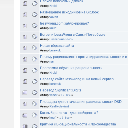
Плохой поисковый движок
Автор
Kroid
Размещение исходников на GitBook
Автор
vovan
lesswrong.com заблокирован?
Автор
kuuff
Встречи LessWrong в Санкт-Петербурге
Автор
Екатерина Рысь
Новая вёрстка сайта
Автор
berekuk
Почему рационалисты против иррациональности и в 
Автор
nar
Программа обучения рациональности
Автор
Kroid
Переезд сайта lesswrong.ru на новый сервер
Автор
berekuk
Перевод Significant Digits
Автор
fil0sof
«
1
2
Все
»
Площадка для оттачивания рациональности D&D
Автор
Realitydeviant
Как выбирали чат для сообщества?
Автор
kuuff
«
1
2
Все
»
Критика ЛВ-рациональности и ЛВ-сообщества