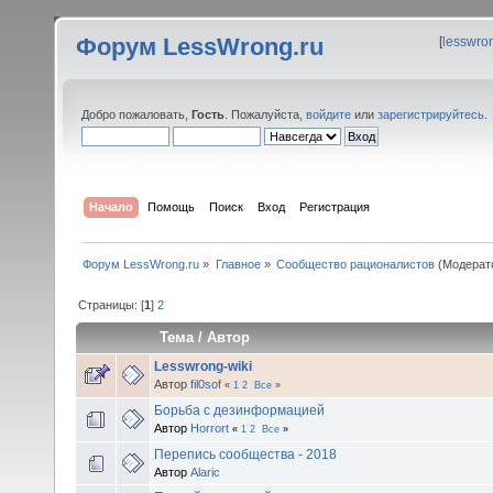
Форум LessWrong.ru
[
lesswro
Добро пожаловать,
Гость
. Пожалуйста,
войдите
или
зарегистрируйтесь
.
Начало
Помощь
Поиск
Вход
Регистрация
Форум LessWrong.ru
»
Главное
»
Сообщество рационалистов
(Модерат
Страницы: [
1
]
2
Тема
/
Автор
Lesswrong-wiki
Автор
fil0sof
«
1
2
Все
»
Борьба с дезинформацией
Автор
Horrort
«
1
2
Все
»
Перепись сообщества - 2018
Автор
Alaric