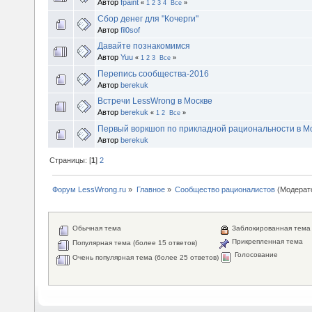
Автор
fpaint
«
1
2
3
4
Все
»
Сбор денег для "Кочерги"
Автор
fil0sof
Давайте познакомимся
Автор
Yuu
«
1
2
3
Все
»
Перепись сообщества-2016
Автор
berekuk
Встречи LessWrong в Москве
Автор
berekuk
«
1
2
Все
»
Первый воркшоп по прикладной рациональности в Мо
Автор
berekuk
Страницы: [
1
]
2
Форум LessWrong.ru
»
Главное
»
Сообщество рационалистов
(Модерат
Обычная тема
Заблокированная тема
Прикрепленная тема
Популярная тема (более 15 ответов)
Голосование
Очень популярная тема (более 25 ответов)