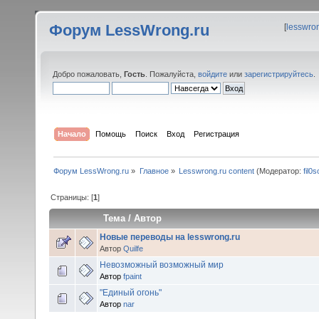
Форум LessWrong.ru
[
lesswro
Добро пожаловать,
Гость
. Пожалуйста,
войдите
или
зарегистрируйтесь
.
Начало
Помощь
Поиск
Вход
Регистрация
Форум LessWrong.ru
»
Главное
»
Lesswrong.ru content
(Модератор:
fil0s
Страницы: [
1
]
Тема
/
Автор
Новые переводы на lesswrong.ru
Автор
Quilfe
Невозможный возможный мир
Автор
fpaint
"Единый огонь"
Автор
nar