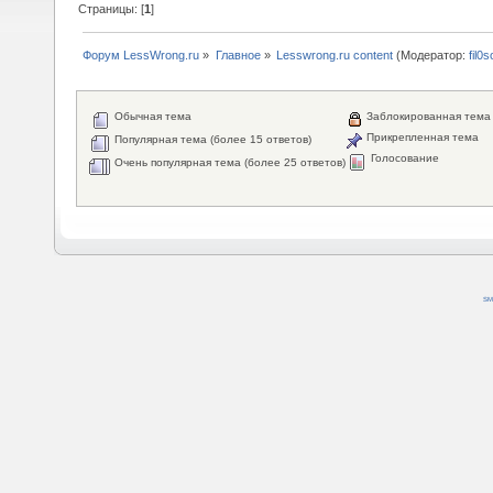
Страницы: [
1
]
Форум LessWrong.ru
»
Главное
»
Lesswrong.ru content
(Модератор:
fil0s
Обычная тема
Заблокированная тема
Прикрепленная тема
Популярная тема (более 15 ответов)
Голосование
Очень популярная тема (более 25 ответов)
SM