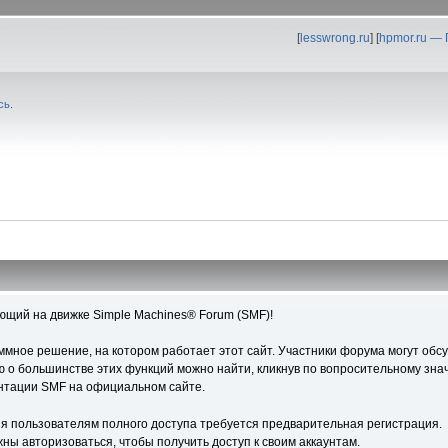
[
lesswrong.ru
] [
hpmor.ru —
сь
.
ющий на движке Simple Machines® Forum (SMF)!
ное решение, на котором работает этот сайт. Участники форума могут обс
о большинстве этих функций можно найти, кликнув по вопросительному знач
ентации SMF на официальном сайте.
я пользователям полного доступа требуется предварительная регистрация.
ны авторизоваться, чтобы получить доступ к своим аккаунтам.