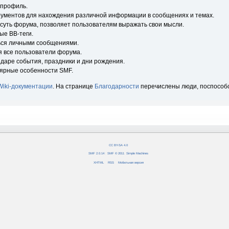
 профиль.
рументов для нахождения различной информации в сообщениях и темах.
 суть форума, позволяет пользователям выражать свои мысли.
ые BB-теги.
ься личными сообщениями.
я все пользователи форума.
ндаре события, праздники и дни рождения.
лярные особенности SMF.
Wiki-документации
. На странице
Благодарности
перечислены люди, поспособ
CC BY-SA 4.0
SMF 2.0.14
|
SMF © 2011
,
Simple Machines
XHTML
RSS
Мобильная версия