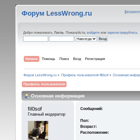
Форум LessWrong.ru
[
lesswro
Добро пожаловать,
Гость
. Пожалуйста,
войдите
или
зарегистрируйтесь
.
Начало
Помощь
Поиск
Вход
Регистрация
Форум LessWrong.ru
»
Профиль пользователя fil0sof
»
Основная инфо
Профиль пользователя
Основная информация
fil0sof 
Сообщений:
Главный модератор
Пол:
Возраст:
Расположение: