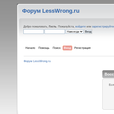
Форум LessWrong.ru
Добро пожаловать,
Гость
. Пожалуйста,
войдите
или
зарегистрируйте
Начало
Помощь
Поиск
Вход
Регистрация
Форум LessWrong.ru
Восс
Есл