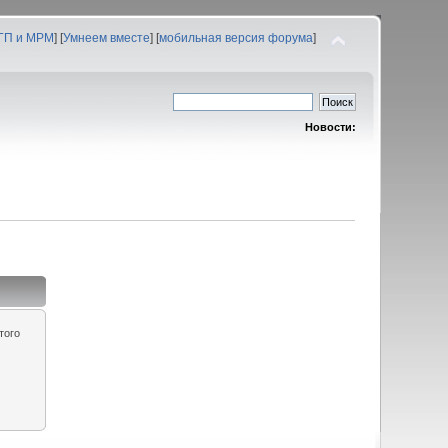
 ГП и МРМ
] [
Умнеем вместе
] [
мобильная версия форума
]
Новости:
того