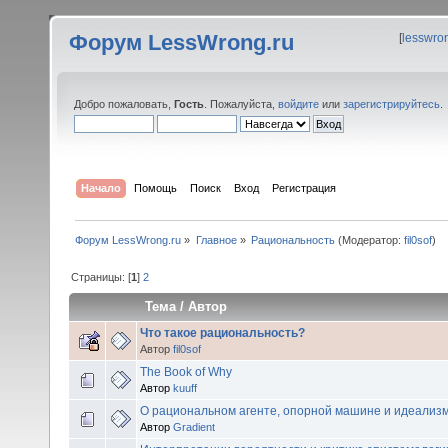
Форум LessWrong.ru
[
lesswro
Добро пожаловать,
Гость
. Пожалуйста,
войдите
или
зарегистрируйтесь
.
Начало
Помощь
Поиск
Вход
Регистрация
Форум LessWrong.ru
»
Главное
»
Рациональность
(Модератор:
fil0sof
)
Страницы: [
1
]
2
Тема
/
Автор
Что такое рациональность?
Автор
fil0sof
The Book of Why
Автор
kuuff
О рациональном агенте, опорной машине и идеализ
Автор
Gradient