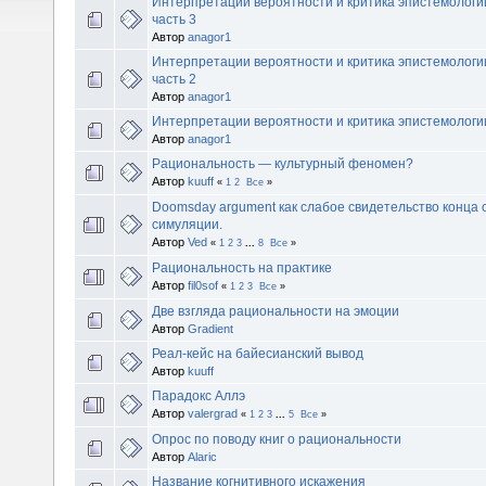
Интерпретации вероятности и критика эпистемологи
часть 3
Автор
anagor1
Интерпретации вероятности и критика эпистемологи
часть 2
Автор
anagor1
Интерпретации вероятности и критика эпистемолог
Автор
anagor1
Рациональность — культурный феномен?
Автор
kuuff
«
1
2
Все
»
Doomsday argument как слабое свидетельство конца с
симуляции.
Автор
Ved
«
1
2
3
...
8
Все
»
Рациональность на практике
Автор
fil0sof
«
1
2
3
Все
»
Две взгляда рациональности на эмоции
Автор
Gradient
Реал-кейс на байесианский вывод
Автор
kuuff
Парадокс Аллэ
Автор
valergrad
«
1
2
3
...
5
Все
»
Опрос по поводу книг о рациональности
Автор
Alaric
Название когнитивного искажения