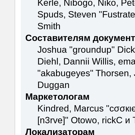
Kerle, Nibogo, Niko, Pet
Spuds, Steven "Fustrate
Smith
Составителям докумен
Joshua "groundup" Dicke
Diehl, Dannii Willis, e
"akabugeyes" Thorsen, J
Duggan
Маркетологам
Kindred, Marcus "cσσкι
[n3rve]" Otowo, rickC и
Локализаторам