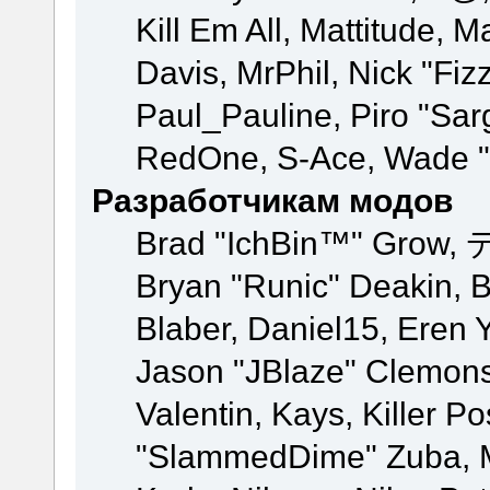
Kill Em All, Mattitude, M
Davis, MrPhil, Nick "Fiz
Paul_Pauline, Piro "Sar
RedOne, S-Ace, Wade "
Разработчикам модов
Brad "IchBin™" Grow, 
Bryan "Runic" Deakin, 
Blaber, Daniel15, Eren 
Jason "JBlaze" Clemons
Valentin, Kays, Killer P
"SlammedDime" Zuba, M