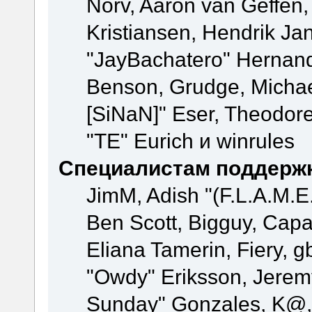
Norv, Aaron van Geffen,
Kristiansen, Hendrik Ja
"JayBachatero" Hernand
Benson, Grudge, Michael
[SiNaN]" Eser, Theodore
"TE" Eurich и winrules
Специалистам поддерж
JimM, Adish "(F.L.A.M.E.
Ben Scott, Bigguy, Cap
Eliana Tamerin, Fiery, g
"Owdy" Eriksson, Jeremy 
Sunday" Gonzales, K@, 