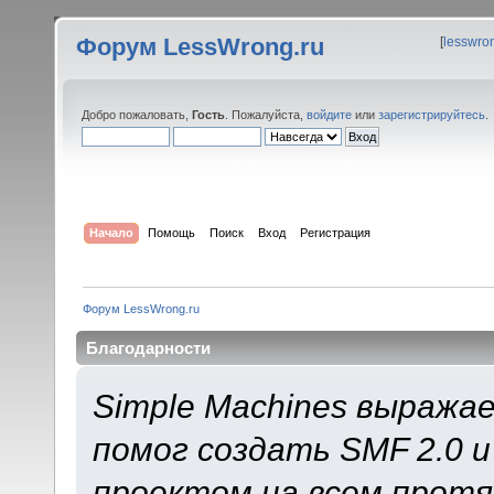
Форум LessWrong.ru
[
lesswro
Добро пожаловать,
Гость
. Пожалуйста,
войдите
или
зарегистрируйтесь
.
Начало
Помощь
Поиск
Вход
Регистрация
Форум LessWrong.ru
Благодарности
Simple Machines выража
помог создать SMF 2.0 
проектом на всем протя