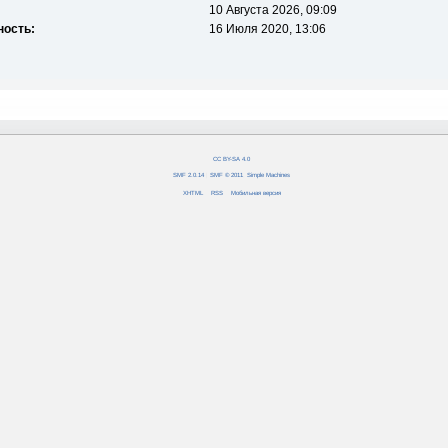
10 Августа 2026, 09:09
ность:
16 Июля 2020, 13:06
CC BY-SA 4.0
SMF 2.0.14
|
SMF © 2011
,
Simple Machines
XHTML
RSS
Мобильная версия