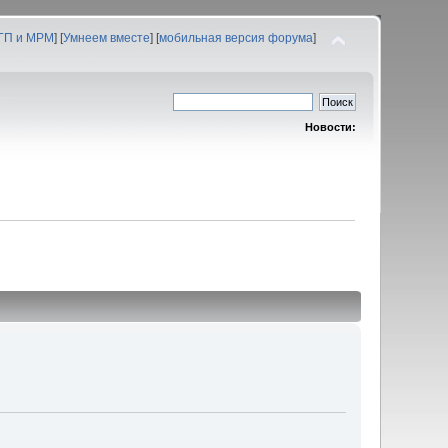
 ГП и МРМ
] [
Умнеем вместе
] [
мобильная версия форума
]
Новости: