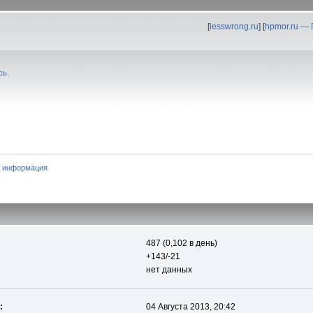
[
lesswrong.ru
] [
hpmor.ru —
сь
.
 информация
487 (0,102 в день)
+143/-21
нет данных
:
04 Августа 2013, 20:42