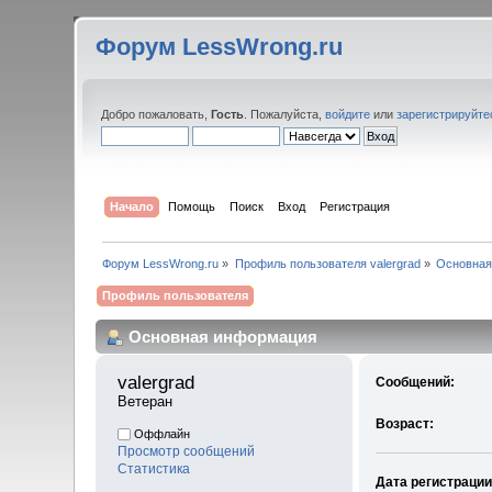
Форум LessWrong.ru
Добро пожаловать,
Гость
. Пожалуйста,
войдите
или
зарегистрируйте
Начало
Помощь
Поиск
Вход
Регистрация
Форум LessWrong.ru
»
Профиль пользователя valergrad
»
Основная
Профиль пользователя
Основная информация
valergrad 
Сообщений:
Ветеран
Возраст:
Оффлайн
Просмотр сообщений
Статистика
Дата регистрации