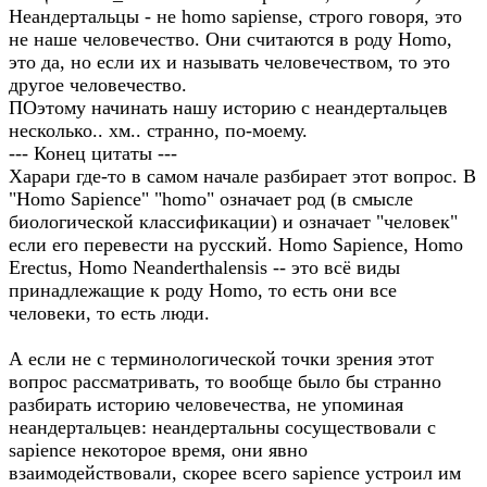
Неандертальцы - не homo sapiense, строго говоря, это
не наше человечество. Они считаются в роду Homo,
это да, но если их и называть человечеством, то это
другое человечество.
ПОэтому начинать нашу историю с неандертальцев
несколько.. хм.. странно, по-моему.
--- Конец цитаты ---
Харари где-то в самом начале разбирает этот вопрос. В
"Homo Sapience" "homo" означает род (в смысле
биологической классификации) и означает "человек"
если его перевести на русский. Homo Sapience, Homo
Erectus, Homo Neanderthalensis -- это всё виды
принадлежащие к роду Homo, то есть они все
человеки, то есть люди.
А если не с терминологической точки зрения этот
вопрос рассматривать, то вообще было бы странно
разбирать историю человечества, не упоминая
неандертальцев: неандертальны сосуществовали с
sapience некоторое время, они явно
взаимодействовали, скорее всего sapience устроил им