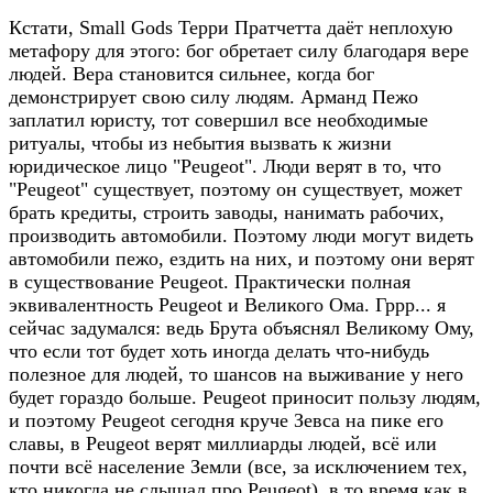
Кстати, Small Gods Терри Пратчетта даёт неплохую
метафору для этого: бог обретает силу благодаря вере
людей. Вера становится сильнее, когда бог
демонстрирует свою силу людям. Арманд Пежо
заплатил юристу, тот совершил все необходимые
ритуалы, чтобы из небытия вызвать к жизни
юридическое лицо "Peugeot". Люди верят в то, что
"Peugeot" существует, поэтому он существует, может
брать кредиты, строить заводы, нанимать рабочих,
производить автомобили. Поэтому люди могут видеть
автомобили пежо, ездить на них, и поэтому они верят
в существование Peugeot. Практически полная
эквивалентность Peugeot и Великого Ома. Гррр... я
сейчас задумался: ведь Брута объяснял Великому Ому,
что если тот будет хоть иногда делать что-нибудь
полезное для людей, то шансов на выживание у него
будет гораздо больше. Peugeot приносит пользу людям,
и поэтому Peugeot сегодня круче Зевса на пике его
славы, в Peugeot верят миллиарды людей, всё или
почти всё население Земли (все, за исключением тех,
кто никогда не слышал про Peugeot), в то время как в