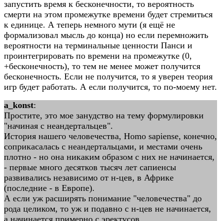
запустить время к бесконечности, то вероятность
смерти на этом промежутке времени будет стремиться
к единице. А теперь немного мути (я ещё не
формализовал мысль до конца) но если перемножить
вероятности на терминальные ценности Панси и
проинтегрировать по времени на промежутке (0,
+бесконечность), то тем не менее может получится
бесконечность. Если не получится, то я уверен теория
игр будет работать. А если получится, то по-моему нет.
a_konst
:
Простите, это мое занудство на тему формулировки
"начиная с неандертальцев".
История нашего человечества, Homo sapiense, конечно,
соприкасалась с неандертальцами, и местами очень
плотно - но она никаким образом с них не начинается,
- первые много десятков тысяч лет сапиенсы
развивались независимо от н-цев, в Африке
(последние - в Европе).
А если уж расширять понимание "человечества" до
рода целиком, то уж и подавно с н-цев не начинается,
а начинается примерно с эректусов.