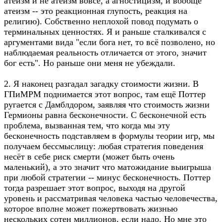
атеизм и не атеизм вовсе, а агностицизм, и вообще
атеизм -- это реакционная глупость, реакция на
религию). Собственно неплохой повод подумать о
терминальных ценностях. Я и раньше сталкивался с
аргументами вида "если бога нет, то всё позволено, но
наблюдаемая реальность отличается от этого, значит
бог есть". Но раньше они меня не убеждали.
2. Я наконец разгадал загадку стоимости жизни. В
ГПиМРМ поднимается этот вопрос, там ещё Поттер
ругается с Дамблдором, заявляя что стоимость жизни
Гермионы равна бесконечности. С бесконечной есть
проблема, вызванная тем, что когда мы эту
бесконечность подставляем в формулы теории игр, мы
получаем бессмыслицу: любая стратегия поведения
несёт в себе риск смерти (может быть очень
маленький), а это значит что матожидание выигрыша
при любой стратегии -- минус бесконечность. Поттер
тогда разрешает этот вопрос, выходя на другой
уровень и рассматривая человека частью человечества,
которое вполне может пожертвовать жизнью
нескольких сотен миллионов, если надо. Но мне это