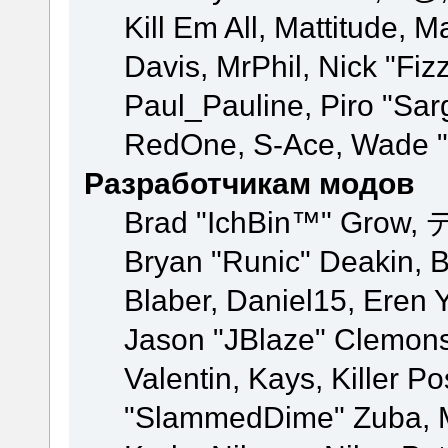
Kill Em All, Mattitude, M
Davis, MrPhil, Nick "Fiz
Paul_Pauline, Piro "Sar
RedOne, S-Ace, Wade "
Разработчикам модов
Brad "IchBin™" Grow, 
Bryan "Runic" Deakin, 
Blaber, Daniel15, Eren 
Jason "JBlaze" Clemons
Valentin, Kays, Killer P
"SlammedDime" Zuba, M