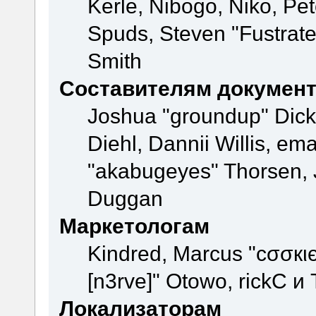
Kerle, Nibogo, Niko, Pet
Spuds, Steven "Fustrate
Smith
Составителям докумен
Joshua "groundup" Dicke
Diehl, Dannii Willis, e
"akabugeyes" Thorsen, J
Duggan
Маркетологам
Kindred, Marcus "cσσкι
[n3rve]" Otowo, rickC и
Локализаторам