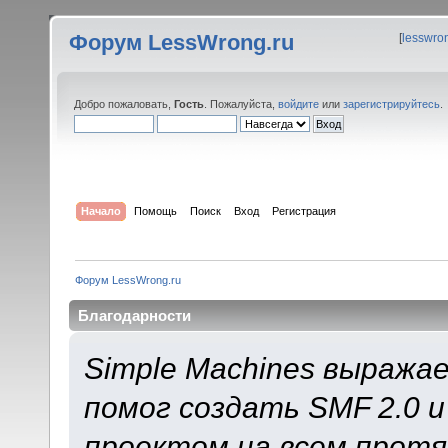
Форум LessWrong.ru
[
lesswro
Добро пожаловать,
Гость
. Пожалуйста,
войдите
или
зарегистрируйтесь
.
Начало
Помощь
Поиск
Вход
Регистрация
Форум LessWrong.ru
Благодарности
Simple Machines выража
помог создать SMF 2.0 
проектом на всем протя