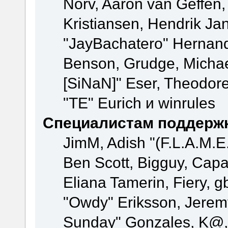
Norv, Aaron van Geffen,
Kristiansen, Hendrik Ja
"JayBachatero" Hernand
Benson, Grudge, Michael
[SiNaN]" Eser, Theodore
"TE" Eurich и winrules
Специалистам поддерж
JimM, Adish "(F.L.A.M.E.
Ben Scott, Bigguy, Cap
Eliana Tamerin, Fiery, g
"Owdy" Eriksson, Jeremy 
Sunday" Gonzales, K@, 