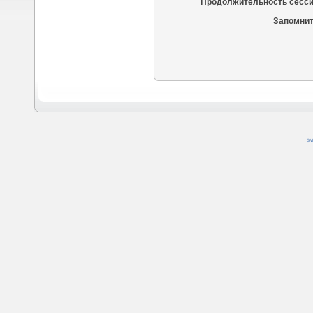
Продолжительность сесси
Запомнит
SM