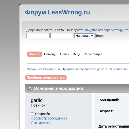
Форум LessWrong.ru
Добро пожаловать,
Гость
. Пожалуйста,
войдите
или
зарегистрируйте
Начало
Помощь
Поиск
Вход
Регистрация
Форум LessWrong.ru
»
Профиль пользователя garlic
»
Основная ин
Профиль пользователя
Основная информация
garlic 
Сообщений:
Новичок
Возраст:
Оффлайн
Просмотр сообщений
Статистика
Дата регистрации