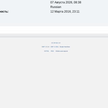
07 Августа 2026, 08:38
Russian
ность:
12 Марта 2016, 23:11
CC BY-SA 4.0
SMF 2.0.14
|
SMF © 2011
,
Simple Machines
XHTML
RSS
Мобильная версия