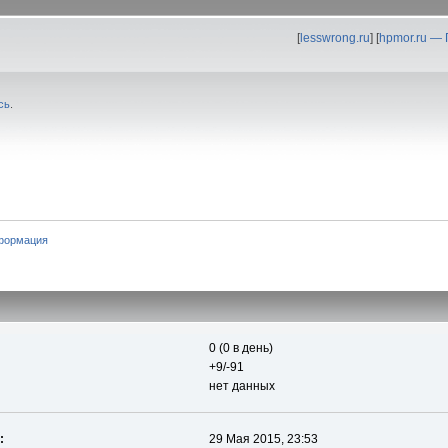
[
lesswrong.ru
] [
hpmor.ru —
сь
.
формация
0 (0 в день)
+9/-91
нет данных
:
29 Мая 2015, 23:53