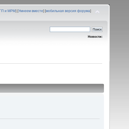
 ГП и МРМ
] [
Умнеем вместе
] [
мобильная версия форума
]
Новости: