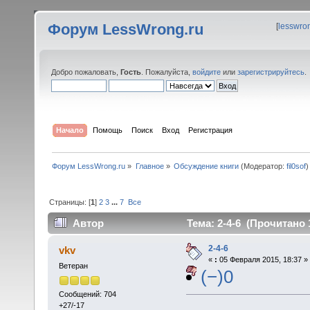
Форум LessWrong.ru
[
lesswro
Добро пожаловать,
Гость
. Пожалуйста,
войдите
или
зарегистрируйтесь
.
Начало
Помощь
Поиск
Вход
Регистрация
Форум LessWrong.ru
»
Главное
»
Обсуждение книги
(Модератор:
fil0sof
)
Страницы: [
1
]
2
3
...
7
Все
Автор
Тема: 2-4-6 (Прочитано 
2-4-6
vkv
«
:
05 Февраля 2015, 18:37 »
Ветеран
(−)0
Сообщений: 704
+27/-17