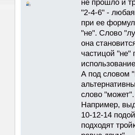
не прошло и тр
"2-4-6" - люба
при ее формул
"не". Слово "л
она становитс
частицой "не"
использование
А под словом "
альтернативны
слово "может".
Например, выд
10-12-14 подой
подходят тройк