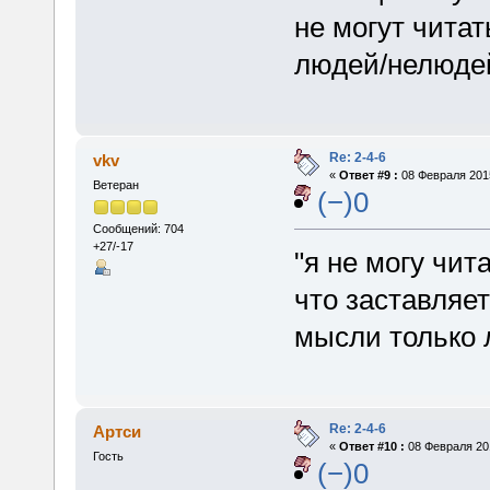
не могут чита
людей/нелюдей
Re: 2-4-6
vkv
«
Ответ #9 :
08 Февраля 2015
Ветеран
(−)0
Сообщений: 704
+27/-17
"я не могу чи
что заставляет
мысли только
Re: 2-4-6
Артси
«
Ответ #10 :
08 Февраля 201
Гость
(−)0