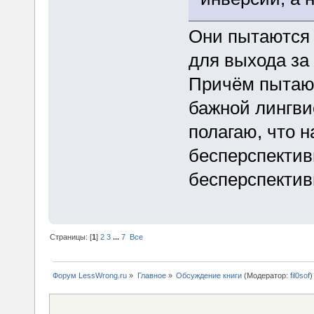
Они пытаются
для выхода за
Причём пытают
бажной лингви
полагаю, что 
бесперспектив
бесперспектив
Страницы: [
1
]
2
3
...
7
Все
Форум LessWrong.ru
»
Главное
»
Обсуждение книги
(Модератор:
fil0sof
)