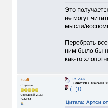
Это получается
не могут читат
мысли/воспом
Перебрать все
ним было бы н
как-то хлопотн
Re: 2-4-6
kuuff
«
Ответ #11 :
08 Февраля 201
Старожил
(−)0
Сообщений: 2 133
+220/-52
Цитата: Артси от