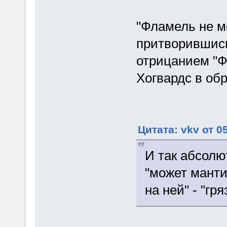
"Фламель не м
притворившись
отрицанием "Ф
Хогвардс в об
Цитата: vkv от 0
И так абсолю
"может манти
на ней" - "гр