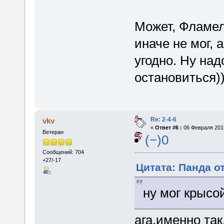
Может, Фламел
иначе не мог, 
угодно. Ну над
остановиться)
Re: 2-4-6
vkv
«
Ответ #6 :
06 Февраля 2015
Ветеран
(−)0
Сообщений: 704
+27/-17
Цитата: Панда от
ну мог крысой
ага,именно так