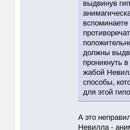
выдвинув гип
анимагическа
вспоминаете 
противоречат
положительно
должны выдви
проникнуть в
жабой Невилл
способы, кот
для этой гип
А это неправил
Невилла - ани