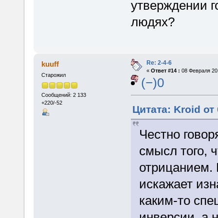
утверждении г
людях?
Re: 2-4-6
kuuff
«
Ответ #14 :
08 Февраля 201
Старожил
(−)0
Сообщений: 2 133
+220/-52
Цитата: Kroid от
Честно говоря
смысл того, 
отрицанием. 
искажает изн
каким-то сп
инверсии, а 