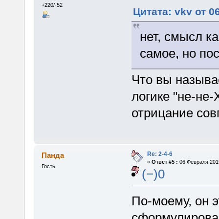
+220/-52
Цитата: vkv от 0
нет, смысл ка
самое, но по
Что вы называ
логике "не-не-
отрицание сов
Re: 2-4-6
Панда
«
Ответ #5 :
06 Февраля 2015
Гость
(−)0
По-моему, он 
сформулирован