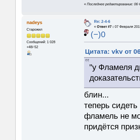
«
Последнее редактирование: 06 Ф
Re: 2-4-6
nadeys
«
Ответ #7 :
07 Февраля 2015
Старожил
(−)0
Сообщений: 1 028
+48/-52
Цитата: vkv от 0
"у Фламеля д
доказательст
блин...
теперь сидеть
фламель не мо
придётся призн