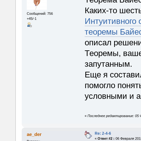
Каких-то шест
Сообщений: 756
Интуитивного 
+45/-1
теоремы Байе
описал решени
Теоремы, ваше
запутанным.
Еще я состав
помогло понят
условными и а
«
Последнее редактирование: 05 
Re: 2-4-6
ae_der
«
Ответ #2 :
06 Февраля 2015