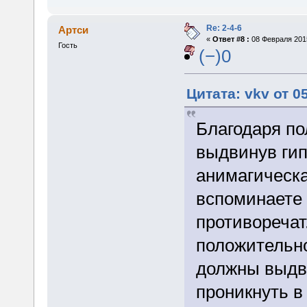
Re: 2-4-6
Артси
«
Ответ #8 :
08 Февраля 2015
Гость
(−)0
Цитата: vkv от 0
Благодаря п
выдвинув гип
анимагическа
вспоминаете 
противоречат
положительно
должны выдви
проникнуть в