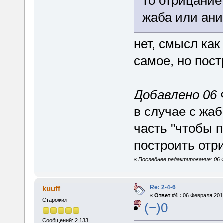
то отрицание
жаба или ани
нет, смысл как
самое, но пос
Добавлено 06 
в случае с жаб
часть "чтобы п
построить отр
«
Последнее редактирование: 06 Ф
Re: 2-4-6
kuuff
«
Ответ #4 :
06 Февраля 2015
Старожил
(−)0
Сообщений: 2 133