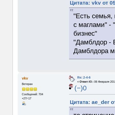
Цитата: vkv от 0
"Есть семья,
с маглами" - 
бизнес"
"Дамблдор - 
Дамблдора м
Re: 2-4-6
vkv
«
Ответ #3 :
06 Февраля 2015
Ветеран
(−)0
Сообщений: 704
+27/-17
Цитата: ae_der о