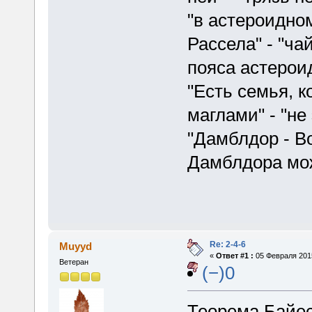
"в астероидно
Рассела" - "ча
пояса астерои
"Есть семья, к
маглами" - "не
"Дамблдор - В
Дамблдора мо
Re: 2-4-6
Muyyd
«
Ответ #1 :
05 Февраля 2015
Ветеран
(−)0
Теорема Байес