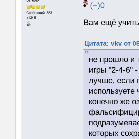
Ветеран
(−)0
Сообщений: 353
+13/-5
Вам ещё учить
Цитата: vkv от 0
не прошло и 
игры "2-4-6" 
лучше, если 
используете 
конечно же о
фальсифициру
подразумевае
которых сохр