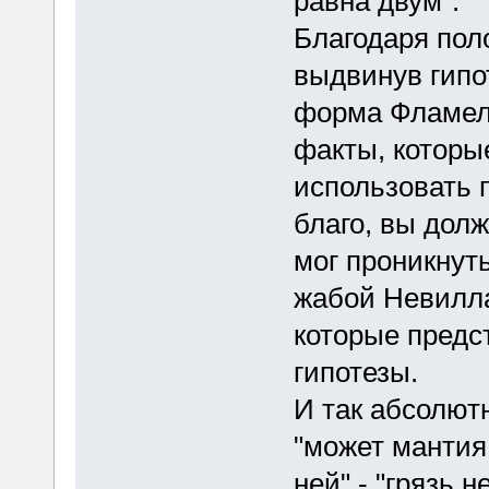
равна двум".
Благодаря пол
выдвинув гипо
форма Фламеля
факты, которые
использовать 
благо, вы дол
мог проникнут
жабой Невилла
которые предс
гипотезы.
И так абсолютн
"может мантия
ней" - "грязь 