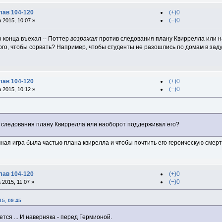
лав 104-120
(+)0
(−)0
 2015, 10:07 »
 конца въехал -- Поттер
возражал
против следования плану Квиррелла или н
ого, чтобы сорвать? Например, чтобы студенты не разошлись по домам в за
лав 104-120
(+)0
(−)0
 2015, 10:12 »
 следования плану Квиррелла или наоборот поддерживал его?
чная игра была частью плана квирелла и чтобы почтить его героическую смер
лав 104-120
(+)0
(−)0
2015, 11:07 »
15, 09:45
ется ... И наверняка - перед Гермионой.