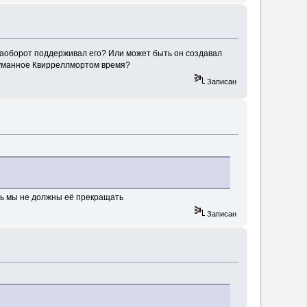
аоборот поддерживал его? Или может быть он создавал
думанное Квирреллмортом время?
Записан
ть мы не должны её прекращать
Записан