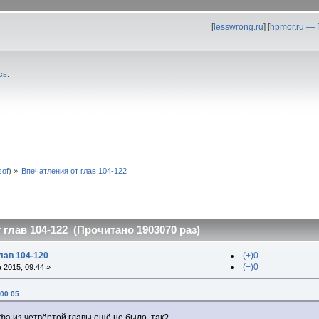
[
lesswrong.ru
] [
hpmor.ru —
сь
.
0sof
) »
Впечатления от глав 104-122
глав 104-122 (Прочитано 1903070 раз)
лав 104-120
(+)0
(−)0
 2015, 09:44 »
 00:05
а из четвёртой главы ещё не было, так?