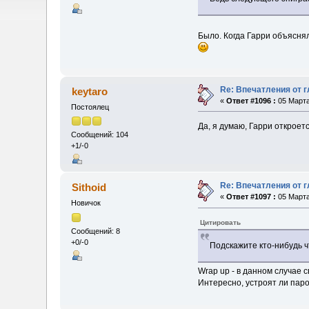
Было. Когда Гарри объяснял
Re: Впечатления от г
keytaro
«
Ответ #1096 :
05 Марта
Постоялец
Да, я думаю, Гарри откроет
Сообщений: 104
+1/-0
Re: Впечатления от г
Sithoid
«
Ответ #1097 :
05 Марта
Новичок
Цитировать
Сообщений: 8
+0/-0
Подскажите кто-нибудь 
Wrap up - в данном случае с
Интересно, устроят ли паро