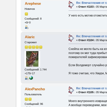
Re: Впечатления от г
Arephese
«
Ответ #1103 :
05 Марта 
Новичок
У него есть мотив отомстить
Сообщений: 8
+0/-0
Re: Впечатления от г
Alaric
«
Ответ #1104 :
05 Марта 
Старожил
Снейпа не могло быть на кл
поэтому он мог туда прибыт
пожирателей зафиксирован
Если Волдеморт случайно р
Сообщений: 1 744
Я тоже считаю, что Хмури, 
+175/-17
Re: Впечатления от г
AlexPancho
«
Ответ #1105 :
05 Марта 
Пользователь
Моего внутреннего извращен
Сообщений: 96
А вообще переводчики, мои 