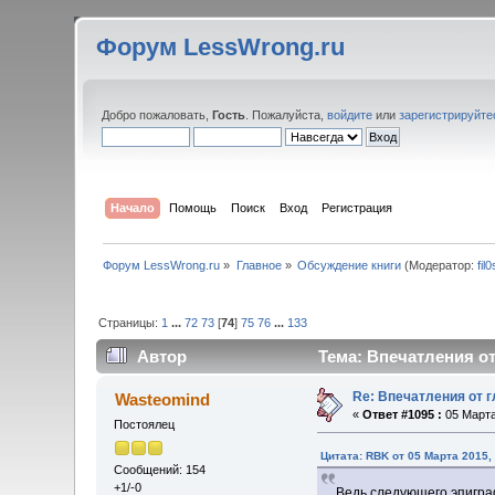
Форум LessWrong.ru
Добро пожаловать,
Гость
. Пожалуйста,
войдите
или
зарегистрируйте
Начало
Помощь
Поиск
Вход
Регистрация
Форум LessWrong.ru
»
Главное
»
Обсуждение книги
(Модератор:
fil
Страницы:
1
...
72
73
[
74
]
75
76
...
133
Автор
Тема: Впечатления от 
Re: Впечатления от г
Wasteomind
«
Ответ #1095 :
05 Марта
Постоялец
Цитата: RBK от 05 Марта 2015,
Сообщений: 154
+1/-0
Ведь следующего эпиграф