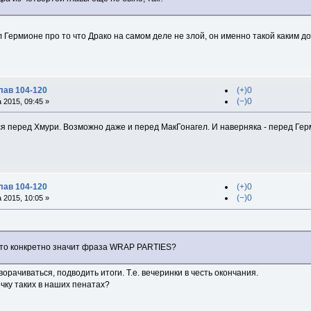
 Гермионе про то что Драко на самом деле не злой, он именно такой каким 
лав 104-120
(+)0
(−)0
 2015, 09:45 »
ся перед Хмури. Возможно даже и перед МакГонагел. И наверняка - перед Гер
лав 104-120
(+)0
(−)0
 2015, 10:05 »
что конкретно значит фраза WRAP PARTIES?
ворачиваться, подводить итоги. Т.е. вечеринки в честь окончания.
чку таких в наших пенатах?