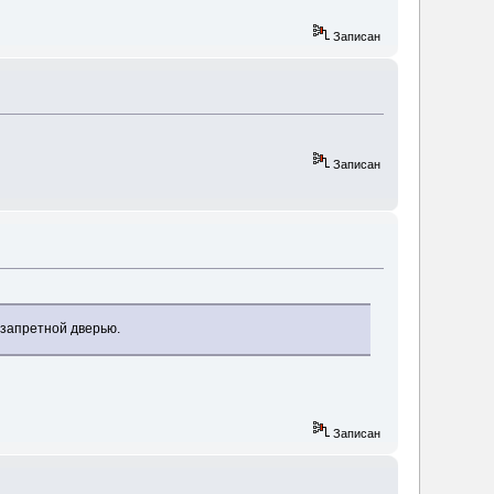
Записан
Записан
 запретной дверью.
Записан