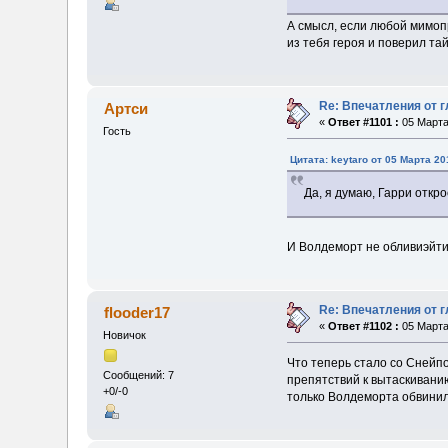
А смысл, если любой мимоп
из тебя героя и поверил та
Re: Впечатления от г
Артси
«
Ответ #1101 :
05 Марта 
Гость
Цитата: keytaro от 05 Марта 20
Да, я думаю, Гарри откр
И Волдеморт не обливиэйти
Re: Впечатления от г
flooder17
«
Ответ #1102 :
05 Марта 
Новичок
Что теперь стало со Снейпо
Сообщений: 7
препятствий к вытаскиванию
+0/-0
только Волдеморта обвинил