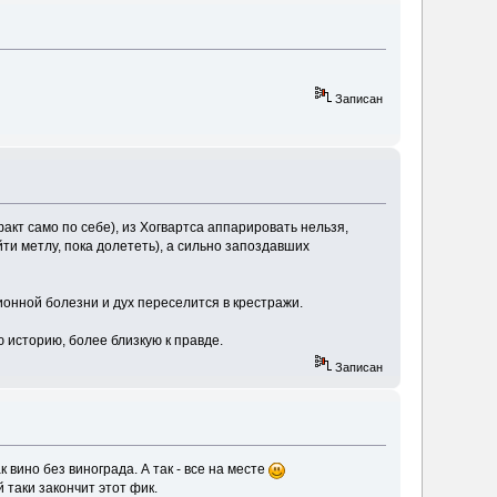
Записан
акт само по себе), из Хогвартса аппарировать нельзя,
йти метлу, пока долететь), а сильно запоздавших
онной болезни и дух переселится в крестражи.
 историю, более близкую к правде.
Записан
вино без винограда. А так - все на месте
 таки закончит этот фик.