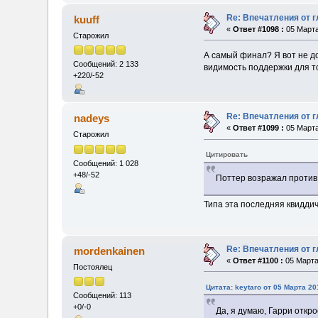
Re: Впечатления от г
kuuff
«
Ответ #1098 :
05 Марта
Старожил
А самый финал? Я вот не до
Сообщений: 2 133
видимость поддержки для т
+220/-52
Re: Впечатления от г
nadeys
«
Ответ #1099 :
05 Марта
Старожил
Цитировать
Сообщений: 1 028
+48/-52
Поттер возражал против
Типа эта последняя квидди
Re: Впечатления от г
mordenkainen
«
Ответ #1100 :
05 Марта 
Постоялец
Цитата: keytaro от 05 Марта 20
Сообщений: 113
+0/-0
Да, я думаю, Гарри откро