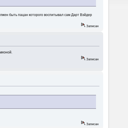
должен быть пацан которого воспитывал сам Дарт Вэйдер
Записан
мионой.
Записан
Записан