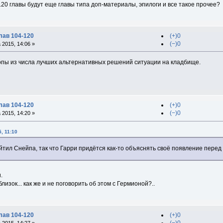
 120 главы будут еще главы типа доп-материалы, эпилоги и все такое прочее?
лав 104-120
(+)0
(−)0
2015, 14:06 »
пы из числа лучших альтернативных решений ситуации на кладбище.
лав 104-120
(+)0
(−)0
2015, 14:20 »
, 11:10
тил Снейпа, так что Гарри придётся как-то объяснять своё появление перед
.
близок... как же и не поговорить об этом с Гермионой?..
лав 104-120
(+)0