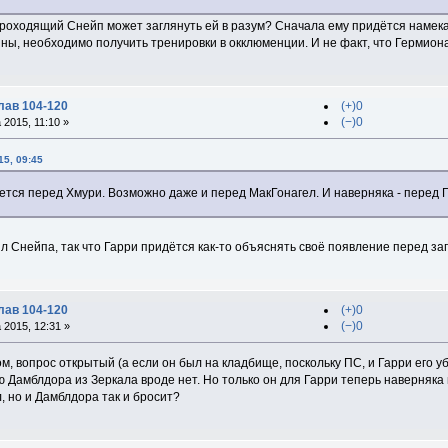
роходящий Снейп может заглянуть ей в разум? Сначала ему придётся намека
йны, необходимо получить тренировки в окклюменции. И не факт, что Гермиона 
лав 104-120
(+)0
(−)0
2015, 11:10 »
15, 09:45
оется перед Хмури. Возможно даже и перед МакГонагел. И наверняка - перед 
л Снейпа, так что Гарри придётся как-то объяснять своё появление перед за
лав 104-120
(+)0
(−)0
2015, 12:31 »
м, вопрос открытый (а если он был на кладбище, поскольку ПС, и Гарри его уб
 Дамблдора из Зеркала вроде нет. Но только он для Гарри теперь наверняка 
, но и Дамблдора так и бросит?