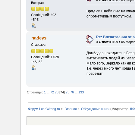
«
Ответ #1108 :
05 Марта 
Ветеран
Вряд ли Снейп был на кладб
Сообщений: 492
опрометчивым поступком.
+5/-5
Re: Впечатления от г
nadeys
«
Ответ #1109 :
05 Марта 
Старожил
Дамблдор находится в Безв
Сообщений: 1 028
вытаскивать людей из безв
+48/-52
Мало того, Зеркало как ни к
Т.е. через много лет, когд
повредит.
Страницы:
1
...
72
73
[
74
]
75
76
...
133
Форум LessWrong.ru
»
Главное
»
Обсуждение книги
(Модератор:
fil