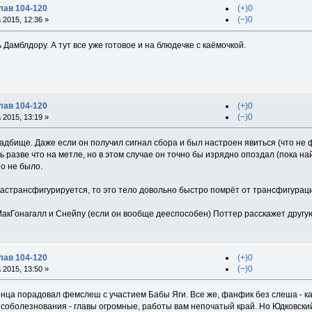
лав 104-120
(+)0
(−)0
2015, 12:36 »
 Дамблдору. А тут все уже готовое и на блюдечке с каёмочкой.
лав 104-120
(+)0
(−)0
2015, 13:19 »
адбище. Даже если он получил сигнал сбора и был настроен явиться (что не ф
ь разве что на метле, но в этом случае он точно бы изрядно опоздал (пока на
о не было.
астрансфигурируется, то это тело довольно быстро помрёт от трансфигураци
МакГонагалл и Снейпу (если он вообще дееспособен) Поттер расскажет другую
лав 104-120
(+)0
(−)0
2015, 13:50 »
ца порадовал фемслеш с участием Бабы Яги. Все же, фанфик без слеша - как 
соболезнования - главы огромные, работы вам непочатый край. Но Юдковский