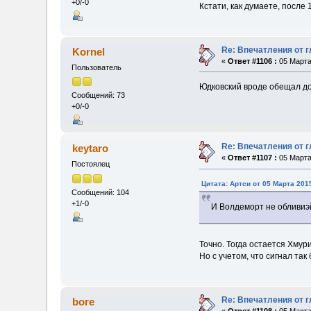
+0/-0
Кстати, как думаете, после
Re: Впечатления от г
Kornel
«
Ответ #1106 :
05 Марта 
Пользователь
Юдковский вроде обещал до
Сообщений: 73
+0/-0
Re: Впечатления от г
keytaro
«
Ответ #1107 :
05 Марта 
Постоялец
Цитата: Артси от 05 Марта 2015
Сообщений: 104
+1/-0
И Волдеморт не обливиэй
Точно. Тогда остается Хмури
Но с учетом, что сигнал так 
Re: Впечатления от г
bore