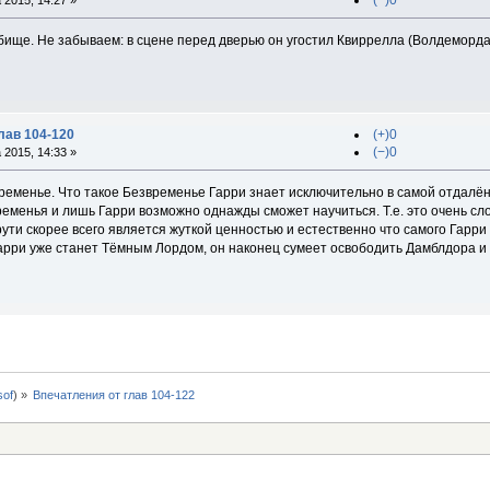
(−)0
2015, 14:27 »
ище. Не забываем: в сцене перед дверью он угостил Квиррелла (Волдеморда!
лав 104-120
(+)0
(−)0
2015, 14:33 »
ременье. Что такое Безвременье Гарри знает исключительно в самой отдалён
ременья и лишь Гарри возможно однажды сможет научиться. Т.е. это очень 
рути скорее всего является жуткой ценностью и естественно что самого Гарри 
а Гарри уже станет Тёмным Лордом, он наконец сумеет освободить Дамблдора и 
0sof
) »
Впечатления от глав 104-122