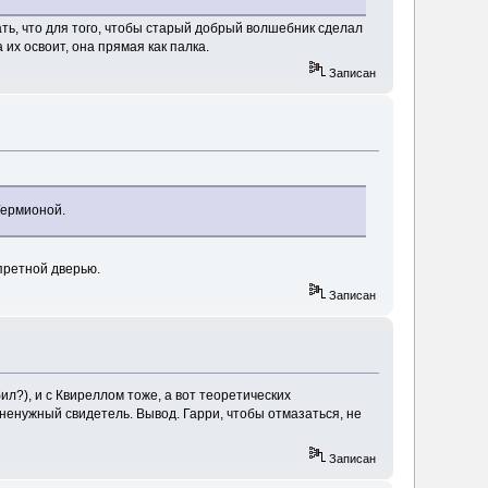
ть, что для того, чтобы старый добрый волшебник сделал
их освоит, она прямая как палка.
Записан
Гермионой.
претной дверью.
Записан
ил?), и с Квиреллом тоже, а вот теоретических
ненужный свидетель. Вывод. Гарри, чтобы отмазаться, не
Записан