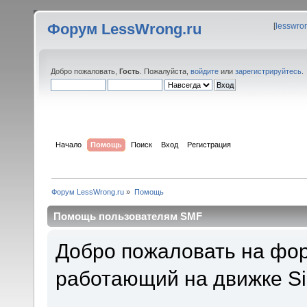
Форум LessWrong.ru
[
lesswro
Добро пожаловать,
Гость
. Пожалуйста,
войдите
или
зарегистрируйтесь
.
Начало
Помощь
Поиск
Вход
Регистрация
Форум LessWrong.ru
»
Помощь
Помощь пользователям SMF
Добро пожаловать на фор
работающий на движке Si