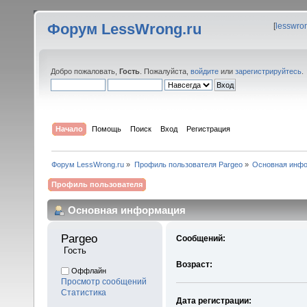
Форум LessWrong.ru
[
lesswro
Добро пожаловать,
Гость
. Пожалуйста,
войдите
или
зарегистрируйтесь
.
Начало
Помощь
Поиск
Вход
Регистрация
Форум LessWrong.ru
»
Профиль пользователя Pargeo
»
Основная инф
Профиль пользователя
Основная информация
Pargeo 
Сообщений:
 Гость
Возраст:
Оффлайн
Просмотр сообщений
Статистика
Дата регистрации: