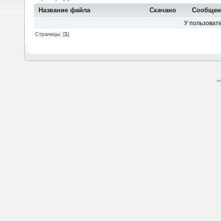
Название файла
Скачано
Сообщен
У пользовате
Страницы: [
1
]
SM