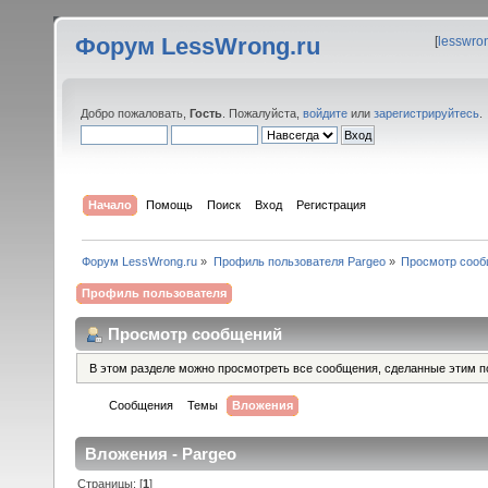
Форум LessWrong.ru
[
lesswro
Добро пожаловать,
Гость
. Пожалуйста,
войдите
или
зарегистрируйтесь
.
Начало
Помощь
Поиск
Вход
Регистрация
Форум LessWrong.ru
»
Профиль пользователя Pargeo
»
Просмотр соо
Профиль пользователя
Просмотр сообщений
В этом разделе можно просмотреть все сообщения, сделанные этим п
Сообщения
Темы
Вложения
Вложения - Pargeo
Страницы: [
1
]