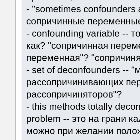
- "sometimes confounders 
сопричинные переменные
- confounding variable -- 
как? "сопричинная пере
переменная"? "сопричиня
- set of deconfounders -- 
рассопричинивающих пер
рассопричиняторов"?
- this methods totally dec
problem -- это на грани к
можно при желании полож