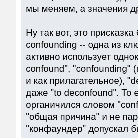
мы меняем, а значения др
Ну так вот, это присказка
confounding -- одна из кл
активно использует однок
confound", "confounding"
и как прилагательное), "d
даже "to deconfound". То 
органичился словом "conf
"общая причина" и не па
"конфаундер" допускал б