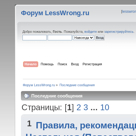
Форум LessWrong.ru
[
lesswro
Добро пожаловать,
Гость
. Пожалуйста,
войдите
или
зарегистрируйтесь
.
Начало
Помощь
Поиск
Вход
Регистрация
Форум LessWrong.ru
»
Последние сообщения
Последние сообщения
Страницы: [
1
]
2
3
...
10
1
Правила, рекомендац