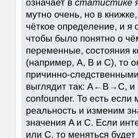
означает в
статистике
я
мутно очень, но в книжке
чёткое определение, и я 
чтобы было понятно о чём
переменные, состояния 
(например, A, B и C), то 
причинно-следственными 
выглядит так: A←B→C, и в
confounder. То есть есл
реальность и изменим зн
значения A и C. Если ин
или C, то меняться будет