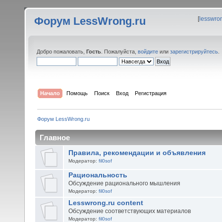
Форум LessWrong.ru
[
lesswro
Добро пожаловать,
Гость
. Пожалуйста,
войдите
или
зарегистрируйтесь
.
Начало
Помощь
Поиск
Вход
Регистрация
Форум LessWrong.ru
Главное
Правила, рекомендации и объявления
Модератор:
fil0sof
Рациональность
Обсуждение рационального мышления
Модератор:
fil0sof
Lesswrong.ru content
Обсуждение соответствующих материалов
Модератор:
fil0sof