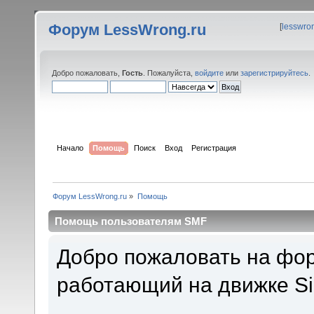
Форум LessWrong.ru
[
lesswro
Добро пожаловать,
Гость
. Пожалуйста,
войдите
или
зарегистрируйтесь
.
Начало
Помощь
Поиск
Вход
Регистрация
Форум LessWrong.ru
»
Помощь
Помощь пользователям SMF
Добро пожаловать на фор
работающий на движке Si