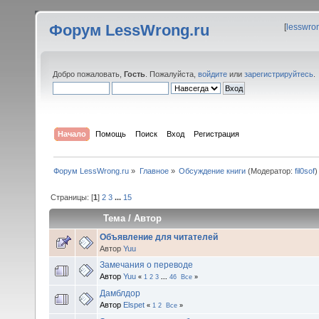
Форум LessWrong.ru
[
lesswro
Добро пожаловать,
Гость
. Пожалуйста,
войдите
или
зарегистрируйтесь
.
Начало
Помощь
Поиск
Вход
Регистрация
Форум LessWrong.ru
»
Главное
»
Обсуждение книги
(Модератор:
fil0sof
)
Страницы: [
1
]
2
3
...
15
Тема
/
Автор
Объявление для читателей
Автор
Yuu
Замечания о переводе
Автор
Yuu
«
1
2
3
...
46
Все
»
Дамблдор
Автор
Elspet
«
1
2
Все
»