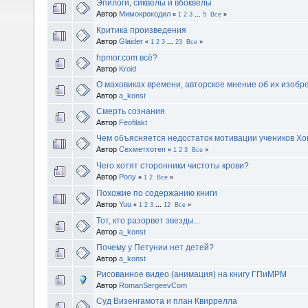
Эпилоги, сиквелы и вбоквелы
Автор
Мимокрокодил
«
1
2
3
...
5
Все
»
Критика произведения
Автор
Glaider
«
1
2
3
...
23
Все
»
hpmor.com всё?
Автор
Kroid
О маховиках времени, авторское мнение об их изобр
Автор
a_konst
Смерть сознания
Автор
Feofilakt
Чем объясняется недостаток мотивации учеников Хо
Автор
Сехметхотеп
«
1
2
3
Все
»
Чего хотят сторонники чистоты крови?
Автор
Pony
«
1
2
Все
»
Похожие по содержанию книги
Автор
Yuu
«
1
2
3
...
12
Все
»
Тот, кто разорвет звезды...
Автор
a_konst
Почему у Петунии нет детей?
Автор
a_konst
Рисованное видео (анимация) на книгу ГПиМРМ
Автор
RomanSergeevCom
Суд Визенгамота и план Квиррелла