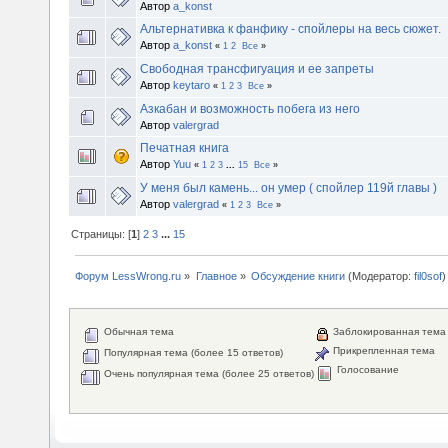
Автор
a_konst
Альтернативка к фанфику - спойлеры на весь сюжет.
Автор
a_konst
«
1
2
Все
»
Свободная трансфигуация и ее запреты
Автор
keytaro
«
1
2
3
Все
»
Азкабан и возможность побега из него
Автор
valergrad
Печатная книга
Автор
Yuu
«
1
2
3
...
15
Все
»
У меня был камень... он умер ( спойлер 119й главы )
Автор
valergrad
«
1
2
3
Все
»
Страницы: [
1
]
2
3
...
15
Форум LessWrong.ru
»
Главное
»
Обсуждение книги
(Модератор:
fil0sof
)
Обычная тема
Заблокированная тема
Прикрепленная тема
Популярная тема (более 15 ответов)
Голосование
Очень популярная тема (более 25 ответов)