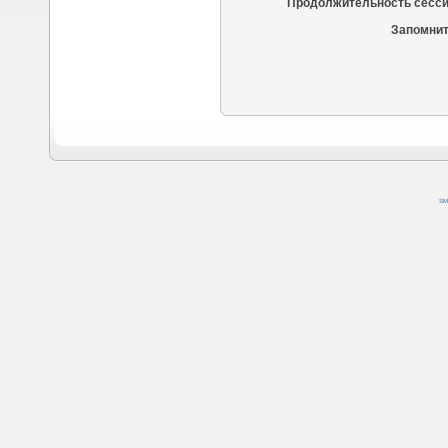
Продолжительность сесси
Запомнит
SM