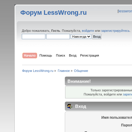
Форум LessWrong.ru
[
lesswro
Добро пожаловать,
Гость
. Пожалуйста,
войдите
или
зарегистрируйтесь
.
Начало
Помощь
Поиск
Вход
Регистрация
Форум LessWrong.ru
»
Главное
»
Общение
Внимание!
Только зарегистрированные
Пожалуйста, войдите или
зарег
Вход
Имя пользовател
Парол