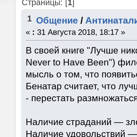
Страницы: [
1
]
1
Общение
/
Антинатал
«
:
31 Августа 2018, 18:17 »
В своей книге "Лучше нико
Never to Have Been") фи
мысль о том, что появить
Бенатар считает, что лу
- перестать размножаться
Наличие страданий — зл
Наличие удовольствий — 