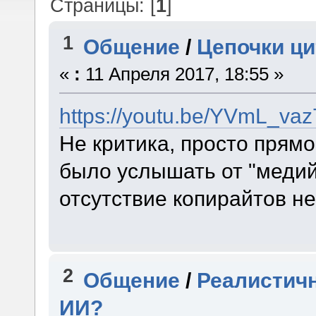
Страницы: [
1
]
1
Общение
/
Цепочки ци
«
:
11 Апреля 2017, 18:55 »
https://youtu.be/YVmL_va
Не критика, просто прям
было услышать от "медий
отсутствие копирайтов не
2
Общение
/
Реалистич
ИИ?