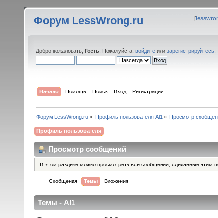
Форум LessWrong.ru
[
lesswro
Добро пожаловать,
Гость
. Пожалуйста,
войдите
или
зарегистрируйтесь
.
Начало
Помощь
Поиск
Вход
Регистрация
Форум LessWrong.ru
»
Профиль пользователя Al1
»
Просмотр сообщен
Профиль пользователя
Просмотр сообщений
В этом разделе можно просмотреть все сообщения, сделанные этим п
Сообщения
Темы
Вложения
Темы - Al1