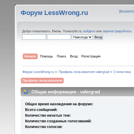
Форум LessWrong.ru
[
lesswro
Добро пожаловать,
Гость
. Пожалуйста,
войдите
или
зарегистрируйтесь
.
Начало
Помощь
Поиск
Вход
Регистрация
Форум LessWrong.ru
»
Профиль пользователя valergrad
»
Статистика
Профиль пользователя
Общая информация - valergrad
Общее время нахождения на форуме:
Всего сообщений:
Количество начатых тем:
Количество созданных голосований:
Количество голосов: