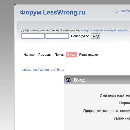
Форум LessWrong.ru
[
lesswro
Добро пожаловать,
Гость
. Пожалуйста,
войдите
или
зарегистрируйтесь
.
Начало
Помощь
Поиск
Вход
Регистрация
Форум LessWrong.ru
»
Вход
Вход
Имя пользовател
Парол
Продолжительность сесси
Запомнит