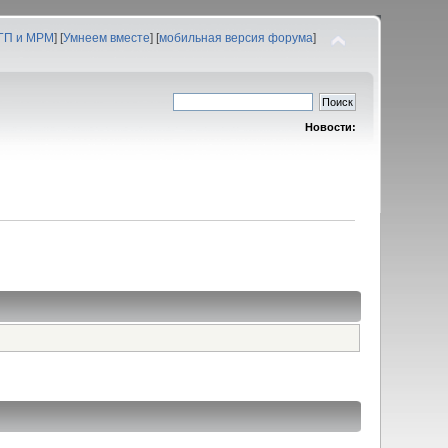
 ГП и МРМ
] [
Умнеем вместе
] [
мобильная версия форума
]
Новости: