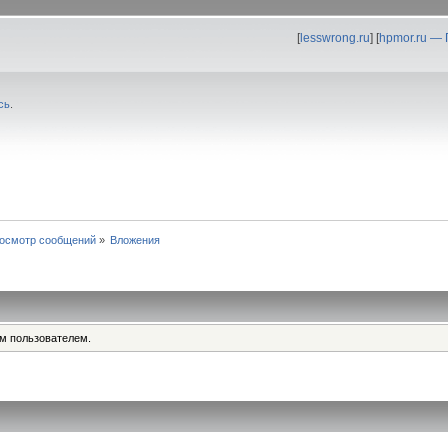
[
lesswrong.ru
] [
hpmor.ru —
сь
.
осмотр сообщений
»
Вложения
им пользователем.