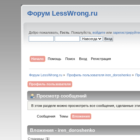
Форум LessWrong.ru
Добро пожаловать,
Гость
. Пожалуйста,
войдите
или
зарегистрируйте
Начало
Помощь
Поиск
Вход
Регистрация
Форум LessWrong.ru
»
Профиль пользователя iren_doroshenko
»
Пр
Профиль пользователя
Просмотр сообщений
В этом разделе можно просмотреть все сообщения, сделанные эт
Сообщения
Темы
Вложения
Вложения - iren_doroshenko
Страницы: [
1
]