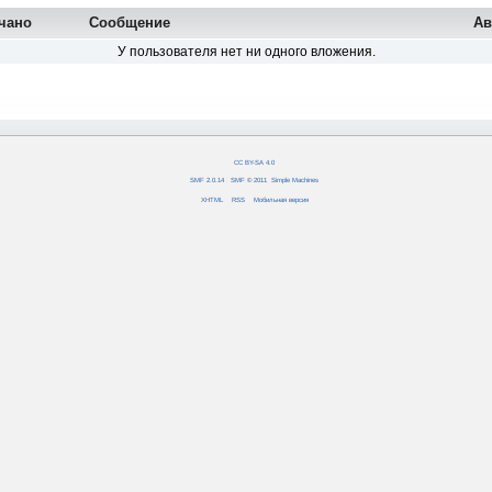
чано
Сообщение
Ав
У пользователя нет ни одного вложения.
CC BY-SA 4.0
SMF 2.0.14
|
SMF © 2011
,
Simple Machines
XHTML
RSS
Мобильная версия