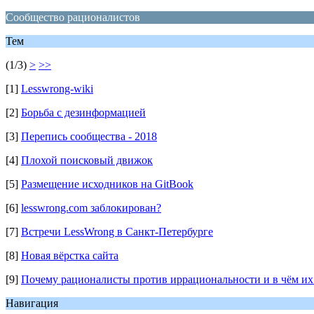
Сообщество рационалистов
Тем
(1/3)
>
>>
[1]
Lesswrong-wiki
[2]
Борьба с дезинформацией
[3]
Перепись сообщества - 2018
[4]
Плохой поисковый движок
[5]
Размещение исходников на GitBook
[6]
lesswrong.com заблокирован?
[7]
Встречи LessWrong в Санкт-Петербурге
[8]
Новая вёрстка сайта
[9]
Почему рационалисты против иррациональности и в чём их
Навигация