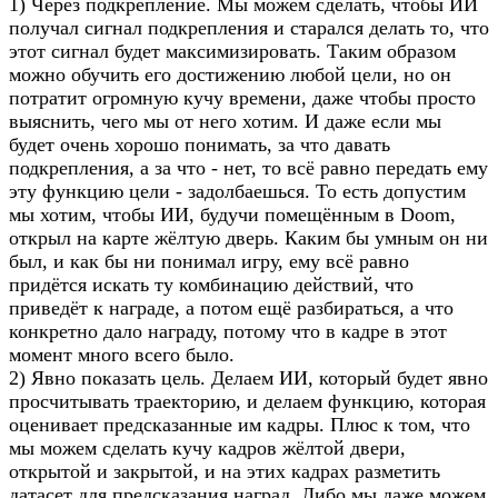
1) Через подкрепление. Мы можем сделать, чтобы ИИ
получал сигнал подкрепления и старался делать то, что
этот сигнал будет максимизировать. Таким образом
можно обучить его достижению любой цели, но он
потратит огромную кучу времени, даже чтобы просто
выяснить, чего мы от него хотим. И даже если мы
будет очень хорошо понимать, за что давать
подкрепления, а за что - нет, то всё равно передать ему
эту функцию цели - задолбаешься. То есть допустим
мы хотим, чтобы ИИ, будучи помещённым в Doom,
открыл на карте жёлтую дверь. Каким бы умным он ни
был, и как бы ни понимал игру, ему всё равно
придётся искать ту комбинацию действий, что
приведёт к награде, а потом ещё разбираться, а что
конкретно дало награду, потому что в кадре в этот
момент много всего было.
2) Явно показать цель. Делаем ИИ, который будет явно
просчитывать траекторию, и делаем функцию, которая
оценивает предсказанные им кадры. Плюс к том, что
мы можем сделать кучу кадров жёлтой двери,
открытой и закрытой, и на этих кадрах разметить
датасет для предсказания наград. Либо мы даже можем