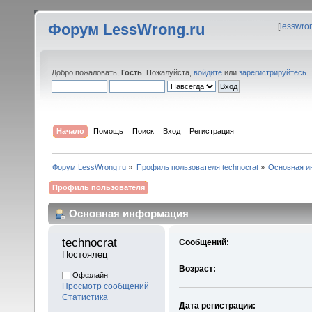
Форум LessWrong.ru
[
lesswro
Добро пожаловать,
Гость
. Пожалуйста,
войдите
или
зарегистрируйтесь
.
Начало
Помощь
Поиск
Вход
Регистрация
Форум LessWrong.ru
»
Профиль пользователя technocrat
»
Основная и
Профиль пользователя
Основная информация
technocrat 
Сообщений:
Постоялец
Возраст:
Оффлайн
Просмотр сообщений
Статистика
Дата регистрации: