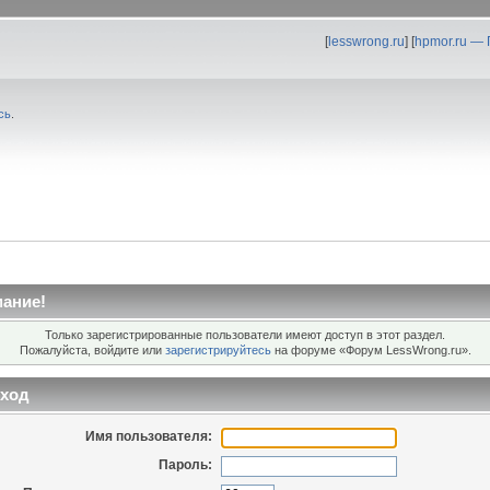
[
lesswrong.ru
] [
hpmor.ru —
сь
.
ание!
Только зарегистрированные пользователи имеют доступ в этот раздел.
Пожалуйста, войдите или
зарегистрируйтесь
на форуме «Форум LessWrong.ru».
ход
Имя пользователя:
Пароль: