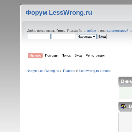
Форум LessWrong.ru
Добро пожаловать,
Гость
. Пожалуйста,
войдите
или
зарегистрируйте
Начало
Помощь
Поиск
Вход
Регистрация
Форум LessWrong.ru
»
Главное
»
Lesswrong.ru content
Вним
В