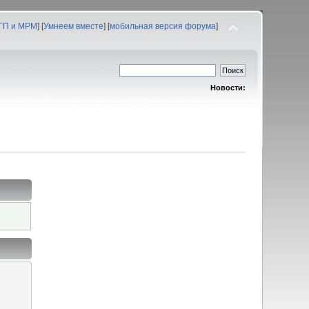
 ГП и МРМ
] [
Умнеем вместе
] [
мобильная версия форума
]
Новости: