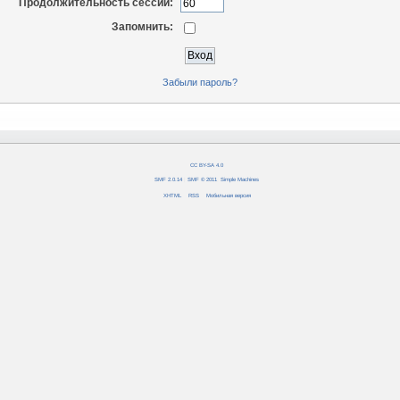
Продолжительность сессии:
Запомнить:
Забыли пароль?
CC BY-SA 4.0
SMF 2.0.14
|
SMF © 2011
,
Simple Machines
XHTML
RSS
Мобильная версия