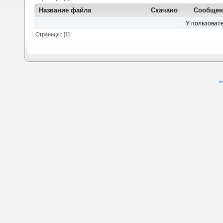
Название файла
Скачано
Сообщен
У пользовате
Страницы: [
1
]
SM