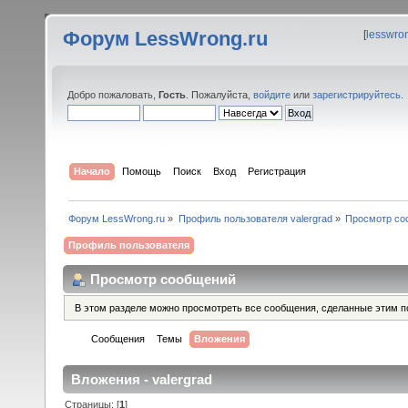
Форум LessWrong.ru
[
lesswro
Добро пожаловать,
Гость
. Пожалуйста,
войдите
или
зарегистрируйтесь
.
Начало
Помощь
Поиск
Вход
Регистрация
Форум LessWrong.ru
»
Профиль пользователя valergrad
»
Просмотр со
Профиль пользователя
Просмотр сообщений
В этом разделе можно просмотреть все сообщения, сделанные этим п
Сообщения
Темы
Вложения
Вложения - valergrad
Страницы: [
1
]