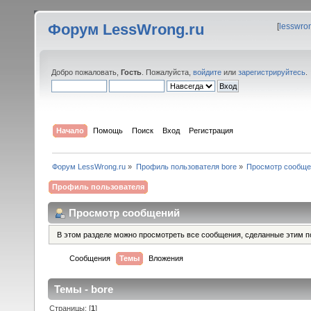
Форум LessWrong.ru
[
lesswro
Добро пожаловать,
Гость
. Пожалуйста,
войдите
или
зарегистрируйтесь
.
Начало
Помощь
Поиск
Вход
Регистрация
Форум LessWrong.ru
»
Профиль пользователя bore
»
Просмотр сообще
Профиль пользователя
Просмотр сообщений
В этом разделе можно просмотреть все сообщения, сделанные этим п
Сообщения
Темы
Вложения
Темы - bore
Страницы: [
1
]