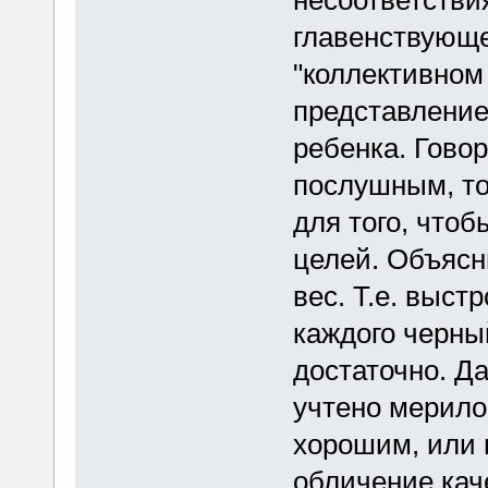
несоответстви
главенствующе
"коллективном
представление
ребенка. Гово
послушным, то
для того, что
целей. Объясни
вес. Т.е. выст
каждого черны
достаточно. Да
учтено мерило
хорошим, или 
обличение кач