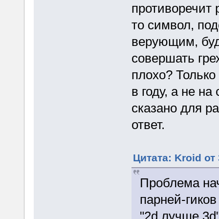
противоречит 
то символ, по
верующим, буд
совершать гре
плохо? Только 
в году, а не н
сказано для р
ответ.
Цитата: Kroid от
Проблема нач
парней-гиков
"2d лучше 3d"