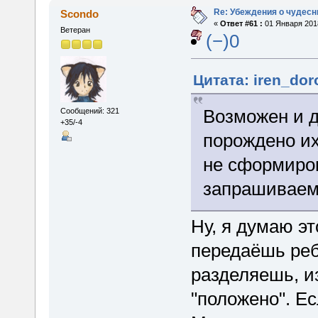
Re: Убеждения о чудес
Scondo
«
Ответ #61 :
01 Января 2018
Ветеран
(−)0
Цитата: iren_dor
Возможен и д
Сообщений: 321
+35/-4
порождено их
не сформиро
запрашиваем
Ну, я думаю эт
передаёшь реб
разделяешь, из
"положено". Е