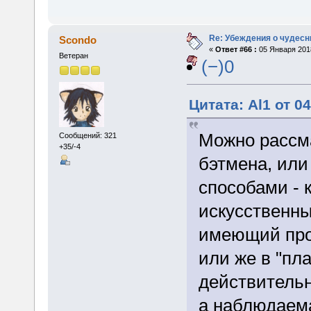
Re: Убеждения о чудес
Scondo
«
Ответ #66 :
05 Января 2018
Ветеран
(−)0
Цитата: Al1 от 0
Можно рассма
Сообщений: 321
+35/-4
бэтмена, или
способами - к
искусственны
имеющий про
или же в "пл
действительн
а наблюдаем