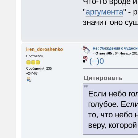
Что-то вроде и
"
аргумента
" -
значит оно сущ
Re: Убеждения о чудес
iren_doroshenko
«
Ответ #65 :
04 Января 2018
Постоялец
(−)0
Сообщений: 235
+24/-67
Цитировать
Если небо гол
голубое. Если
то, что небо 
веру, которой