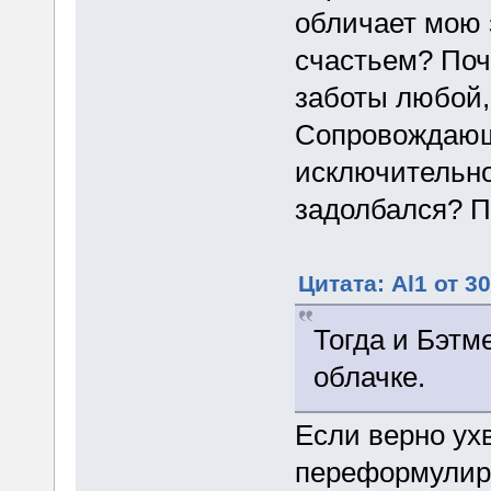
обличает мою 
счастьем? Поч
заботы любой,
Сопровождающ
исключительно
задолбался? П
Цитата: Al1 от 3
Тогда и Бэтм
облачке.
Если верно ухв
переформулиро