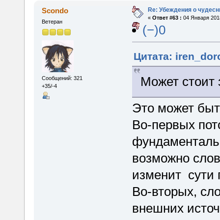
Re: Убеждения о чудес
Scondo
«
Ответ #63 :
04 Января 2018
Ветеран
(−)0
Цитата: iren_dor
Может стоит 
Сообщений: 321
+35/-4
Это может быт
Во-первых пото
фундаментальн
возможно слов
изменит сути 
Во-вторых, сло
внешних источ