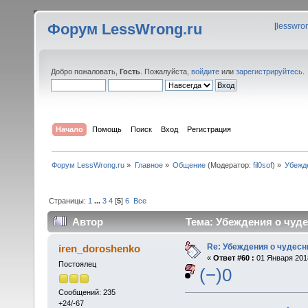
Форум LessWrong.ru
[
lesswro
Добро пожаловать,
Гость
. Пожалуйста,
войдите
или
зарегистрируйтесь
.
Начало
Помощь
Поиск
Вход
Регистрация
Форум LessWrong.ru
»
Главное
»
Общение
(Модератор:
fil0sof
) »
Убежд
Страницы:
1
...
3
4
[
5
]
6
Все
Автор
Тема: Убеждения о чуде
Re: Убеждения о чудес
iren_doroshenko
«
Ответ #60 :
01 Января 2018
Постоялец
(−)0
Сообщений: 235
+24/-67