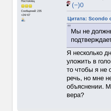
Постоялец
(−)0
Сообщений: 235
+24/-67
Цитата: Scondo о
Мы не должны
подтверждае
Я несколько д
уложить в гол
то чтобы я не 
речь, но мне 
объяснении. М
вера?