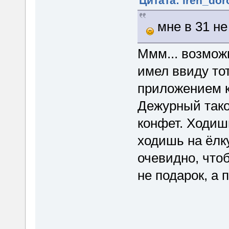
Цитата: iren_dor
мне в 31 не
Ммм... возмож
имел ввиду тот
приложением 
Дежурный тако
конфет. Ходишь
ходишь на ёлк
очевидно, чтоб
не подарок, а 