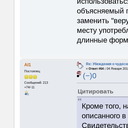
использоватьс
объясняемый п
заменить "вер
месту употребл
длинные форму
Re: Убеждения о чудес
Al1
«
Ответ #64 :
04 Января 2018
Постоялец
(−)0
Сообщений: 213
+74/-11
Цитировать
Кроме того, н
описанного в
Свидетельст