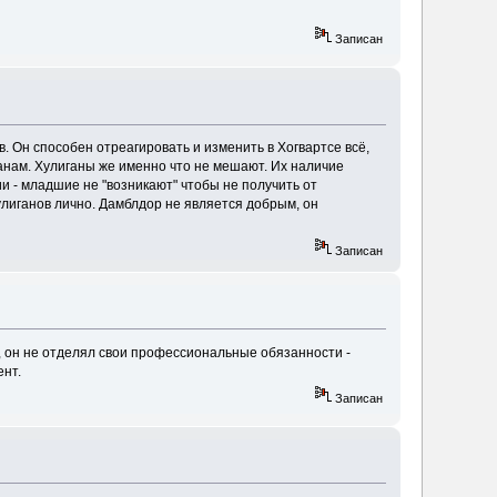
Записан
 Он способен отреагировать и изменить в Хогвартсе всё,
планам. Хулиганы же именно что не мешают. Их наличие
и - младшие не "возникают" чтобы не получить от
улиганов лично. Дамблдор не является добрым, он
Записан
, он не отделял свои профессиональные обязанности -
ент.
Записан