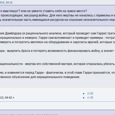
013, 20:11
то вам пишут? или не умеете ставить себя на чужое место?
происходящее, как раунд войны. Для него жертвы не начались с гермионы и е
ть значительную часть имеющихся ресурсов на спасение незначительного пе
ения Дамблдора (и рационального анализа, который проводит сам Гарри) трати
нерационально и неверно. Гарри сам вспоминает и приводит примеры - потра
 умереть и потратить миллион на оборудование и зарплаты врачей, которые с
а - выкупить брата и потерять возможность финансировать войну, а значит 
циональности - жертва его собственной матери, которая отказалась убегать
, и извиняется перед Гарри - фактически, в этой главе Гарри признаётся, что
нственное объяснение для нерационального поведения.
(+)0
(−)0
13, 04:42 »