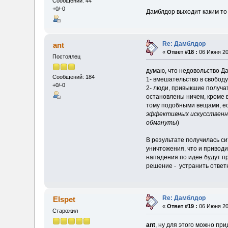
Сообщений: 44
+0/-0
Дамблдор выходит каким то
Re: Дамблдор
ant
«
Ответ #18 :
06 Июня 20
Постоялец
думаю, что недовольство Д
Сообщений: 184
1- вмешательство в свободу
+0/-0
2- люди, привыкшие получат
остановлены ничем, кроме в
тому подобными вещами, ес
эффективных искусственны
обмануты
)
В результате получилась си
уничтожения, что и привод
нападения по идее будут пр
решение - устранить ответн
Re: Дамблдор
Elspet
«
Ответ #19 :
06 Июня 20
Старожил
ant
, ну для этого можно пр