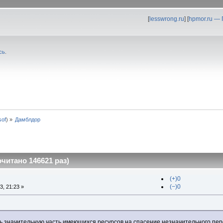
[
lesswrong.ru
] [
hpmor.ru —
сь
.
0sof
) »
Дамблдор
итано 146621 раз)
(+)0
(−)0
, 21:23 »
ть значительную часть имеющихся ресурсов на спасение незначительного пе