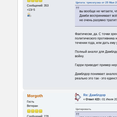
Цитата: трясогузка от 25 Мая 2
Сообщений: 353
+13/-5
вы вообще не читаете, ч
Дамби воспринимает всё 
не очень разумно трати
Фактически, да. С точки зр
политического противника 
течении года, или дать ему
Полный аналог для Дамблдор
войну.
Гарри приводит пример нера
Дамблдор понимает аналогию
реально это так - это еди
Re: Дамблдор
Morgoth
«
Ответ #23 :
01 Июля 20
Гость
Ветеран
Цитировать
Сообщений: 278