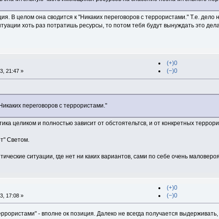
ия. В целом она сводится к "Никаких переговоров с террористами." Т.е. дело 
ситуации хоть раз потратишь ресурсы, то потом тебя будут вынуждать это дела
(+)0
(−)0
, 21:47 »
"Никаких переговоров с террористами."
тика целиком и полностью зависит от обстоятельтсв, и от конкретных террори
т" Светом.
итические ситуации, где нет ни каких вариантов, сами по себе очень маловеро
(+)0
(−)0
, 17:08 »
еррористами" - вполне ок позиция. Далеко не всегда получается выдерживать, 