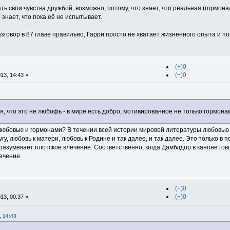
ь свои чувства дружбой, возможно, потому, что знает, что реальная (гормон
о знает, что пока её не испытывает.
азговор в 87 главе правильно, Гарри просто не хватает жизненного опыта и по
(+)0
(−)0
13, 14:43 »
я, что это не любофь - в мире есть добро, мотивированное не только гормона
любовью и гормонами? В течении всей истории мировой литературы любовью
угу, любовь к матери, любовь к Родине и так далее, и так далее. Это только 
азумевает плотское влечение. Соответственно, когда Дамблдор в каноне говор
ечение.
(+)0
(−)0
13, 00:37 »
, 14:43