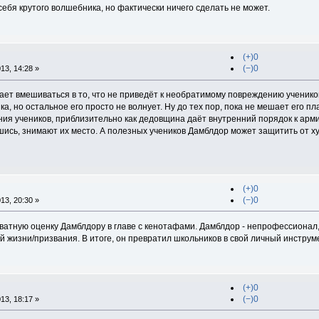
 себя крутого волшебника, но фактически ничего сделать не может.
(+)0
(−)0
13, 14:28 »
ет вмешиваться в то, что не приведёт к необратимому повреждению учеников.
ика, но остальное его просто не волнует. Ну до тех пор, пока не мешает его 
ия учеников, приблизительно как дедовщина даёт внутренний порядок к арми
шись, знимают их место. А полезных учеников Дамблдор может защитить от х
(+)0
(−)0
13, 20:30 »
екватную оценку Дамблдору в главе с кенотафами. Дамблдор - непрофессионал
й жизни/призвания. В итоге, он превратил школьников в свой личный инструм
(+)0
(−)0
13, 18:17 »