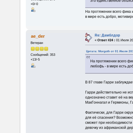
это единственное объяс
+0/-0
На протяжении всего фика и
в мире есть добро, мотивир
Re: Дамблдор
ae_der
«
Ответ #24 :
01 Июля 201
Ветеран
Цитата: Morgoth от 01 Июля 201
Сообщений: 353
+13/-5
На протяжении всего фик
любофь - в мире есть до
В 87 главе Гарри заблуждает
Гарри действительно не исп
однозначно ставит её на в
МакГоннагал и Гермионы, Га
Фактически, для Гарри окр
для её спасения? Возможно,
сможет при необходимости 
девочку из африканской дер