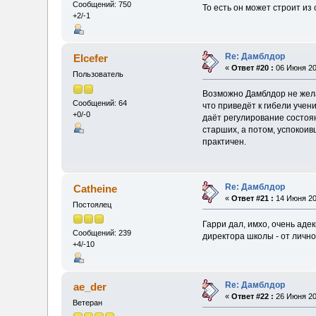
Сообщений: 750
То есть он может строит из
+2/-1
Re: Дамблдор
Elcefer
«
Ответ #20 :
06 Июня 20
Пользователь
Возможно Дамблдор не жела
Сообщений: 64
что приведёт к гибели учен
+0/-0
даёт регулирование состоян
старших, а потом, успокоив
практичен.
Re: Дамблдор
Catheine
«
Ответ #21 :
14 Июня 20
Постоялец
Гарри дал, имхо, очень ад
Сообщений: 239
директора школы - от лично
+4/-10
Re: Дамблдор
ae_der
«
Ответ #22 :
26 Июня 20
Ветеран