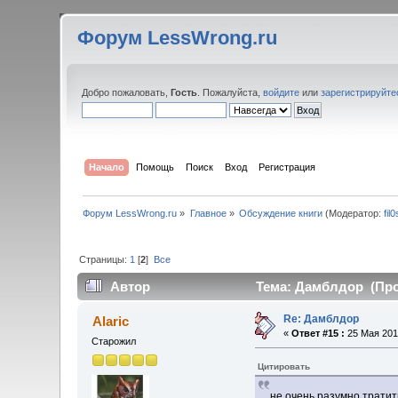
Форум LessWrong.ru
Добро пожаловать,
Гость
. Пожалуйста,
войдите
или
зарегистрируйте
Начало
Помощь
Поиск
Вход
Регистрация
Форум LessWrong.ru
»
Главное
»
Обсуждение книги
(Модератор:
fil
Страницы:
1
[
2
]
Все
Автор
Тема: Дамблдор (Проч
Re: Дамблдор
Alaric
«
Ответ #15 :
25 Мая 2013
Старожил
Цитировать
не очень разумно трати