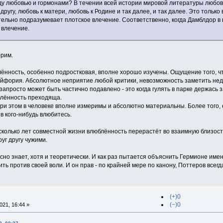
ду любовью и гормонами? В течении всей истории мировой литературы любов
 другу, любовь к матери, любовь к Родине и так далее, и так далее. Это толь
ельно подразумевает плотское влечение. Соответственно, когда Дамблдор в ка
 влечение.
орим.
лённость, особенно подростковая, вполне хорошо изучены. Ощущение того, чт
эйфория. Абсолютное неприятие любой критики, невозможность заметить нед
 запросто может быть частично подавлено - это когда гулять в парке держась 
блённость преходяща.
и этом в человеке вполне измеримы и абсолютно материальны. Более того, 
 в кого-нибудь влюбитесь.
сколько лет совместной жизни влюблённость перерастёт во взаимную близость
уг другу чужими.
сно знает, хотя и теоретически. И как раз пытается объяснить Гермионе имен
ь против своей воли. И он прав - по крайней мере по канону, Поттеров всегд
(+)0
(−)0
21, 16:44 »