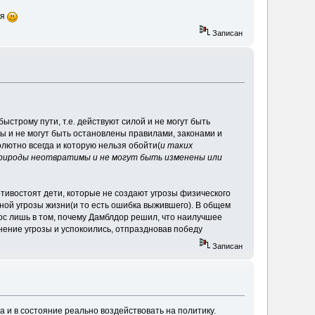
ся
Записан
быстрому пути, т.е. действуют силой и не могут быть
илы и не могут быть остановлены правилами, законами и
лютно всегда и которую нельзя обойти(
и таких
 природы неотвратимы и не могут быть изменены или
ротивостоят дети, которые не создают угрозы физического
ной угрозы жизни(и то есть ошибка выжившего). В общем
рос лишь в том, почему Дамблдор решил, что наилучшее
нение угрозы и успокоились, отпраздновав победу
Записан
а и в состояние реально воздействовать на политику.