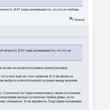
ичности. В 87 главе разжевывается, что это
не
любофь -
Записан
й личности. В 87 главе разжевывается, что это
не
и не мог не испортить/сломать (screw) разговор.
то у него ещё нет этих гормонов. В то же время он
ему выбрать в гипотетической ситуации между жизнями
ис. Согласился бы Гарри пожертвовать своим состоянием
пожертвовав жизнью за спасение Трейси Дэвис, он не
 ему слизеринок. Те же аргументы. Подставим незнакомую