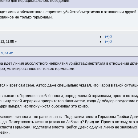
нение для нерационального поведения.
дет линия абсолютного неприятия убийства\смерти\зла в отношении другой л
ованное не только гормонами.
(+)0
(−)0
3, 11:55 »
3, 04:42
а идет линия абсолютного неприятия убийства\смерти\зла в отношении друго
бро, мотивированное не только гормонами.
ся и врёт сам себе. Автор даже специально указал, что Гарри в такой ситуаци
ытывает к Гермионе влюблённости, определяемой гормонами, просто потому ч
ершину своей иерархии приоритетов. Фактически, когда Дамблдор предложил 
рри выбрал Гермиону - хотя обосновал это криво.
ужающие личности - не равнозначны. Подставим вместо Гермионы Трейси Дэв
 да. Пожертвовать жизнью (атака на Азбакан)? Вряд ли. Просто потому, что 
спасти Гермиону. Подставим вместо Трейси Дэвис одну из лично не знакомых
евни.