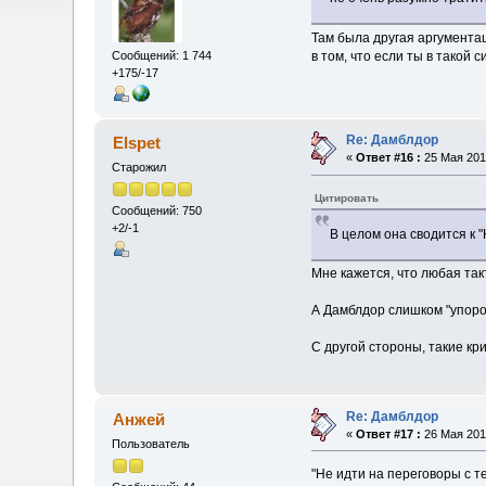
Там была другая аргументац
в том, что если ты в такой 
Сообщений: 1 744
+175/-17
Re: Дамблдор
Elspet
«
Ответ #16 :
25 Мая 2013
Старожил
Цитировать
Сообщений: 750
+2/-1
В целом она сводится к 
Мне кажется, что любая так
А Дамблдор слишком "упоро
С другой стороны, такие кр
Re: Дамблдор
Анжей
«
Ответ #17 :
26 Мая 2013
Пользователь
"Не идти на переговоры с т