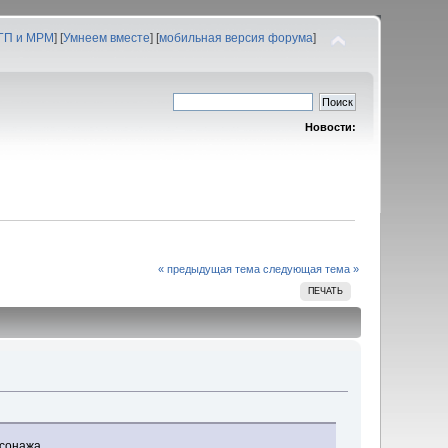
 ГП и МРМ
] [
Умнеем вместе
] [
мобильная версия форума
]
Новости:
« предыдущая тема
следующая тема »
ПЕЧАТЬ
рсонажа.