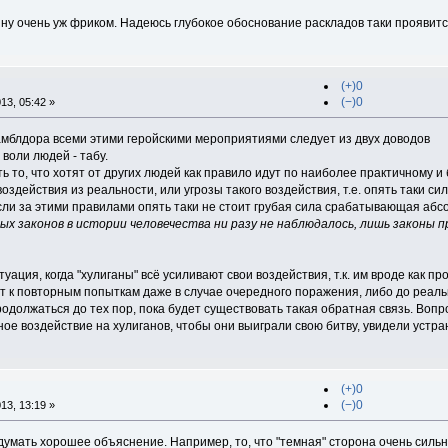
 ну очень уж фриком. Надеюсь глубокое обоснование раскладов таки проявит
(+)0
(−)0
13, 05:42 »
амблдора всеми этими геройскими мероприятиями следует из двух доводов
 воли людей - табу.
ь то, что хотят от других людей как правило идут по наиболее практичному и 
оздействия из реальности, или угрозы такого воздействия, т.е. опять таки с
ли за этими правилами опять таки не стоит грубая сила срабатывающая абсо
х законов в истории человечества ни разу не наблюдалось, лишь законы
туация, когда "хулиганы" всё усиливают свои воздействия, т.к. им вроде как п
ит к повторным попыткам даже в случае очередного поражения, либо до реаль
одолжаться до тех пор, пока будет существовать такая обратная связь. Воп
ое воздействие на хулиганов, чтобы они выиграли свою битву, увидели устра
(+)0
(−)0
13, 13:19 »
идумать хорошее объяснение. Например, то, что "темная" сторона очень сильн