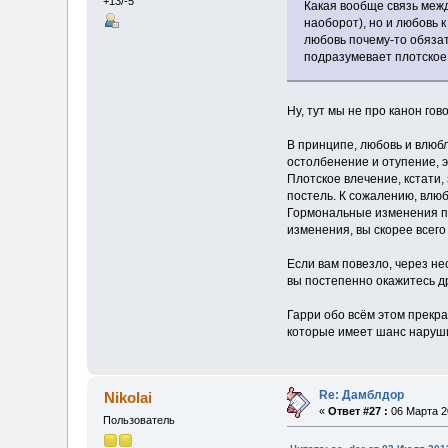
+13/-5
Какая вообще связь меж
наоборот), но и любовь к
любовь почему-то обязат
подразумевает плотское
Ну, тут мы не про канон гов
В принципе, любовь и влюб
остолбенение и отупение, 
Плотское влечение, кстати,
постель. К сожалению, влю
Гормональные изменения пр
изменения, вы скорее всего
Если вам повезло, через не
вы постепенно окажитесь др
Гарри обо всём этом прекра
которые имеет шанс нарушит
Re: Дамблдор
Nikolai
«
Ответ #27 :
06 Марта 20
Пользователь