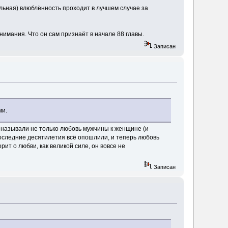
альная) влюблённость проходит в лучшем случае за
нимания. Что он сам признаёт в начале 88 главы.
Записан
ми.
 называли не только любовь мужчины к женщине (и
в последние десятилетия всё опошлили, и теперь любовь
ит о любви, как великой силе, он вовсе не
Записан