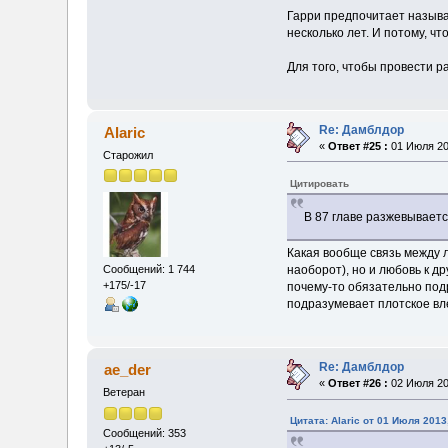
Гарри предпочитает называт
несколько лет. И потому, чт
Для того, чтобы провести р
Re: Дамблдор
Alaric
«
Ответ #25 :
01 Июля 20
Старожил
Цитировать
В 87 главе разжевываетс
Какая вообще связь между 
наоборот), но и любовь к др
Сообщений: 1 744
+175/-17
почему-то обязательно подр
подразумевает плотское вл
Re: Дамблдор
ae_der
«
Ответ #26 :
02 Июля 20
Ветеран
Цитата: Alaric от 01 Июля 2013
Сообщений: 353