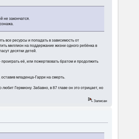
й не закончатся.
рсонажа.
ть все ресурсы и попадать в зависимость от
тить миллион на поддержание жизни одного ребёнка в
пасут десятки детей.
- проиграть её, или пожертвовать братом и продолжить
, оставив младенца-Гарри на смерть.
 любит Гермиону. Забавно, в 87 главе он это отрицает, но
Записан