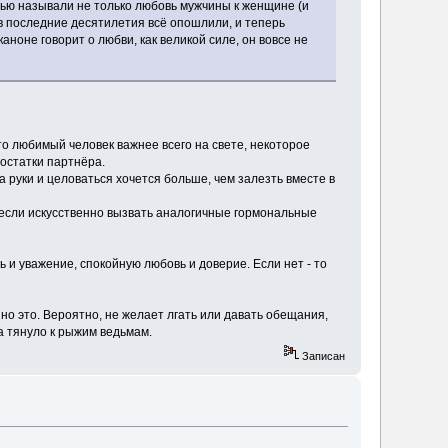
ью называли не только любовь мужчины к женщине (и
ко в последние десятилетия всё опошлили, и теперь
ноне говорит о любви, как великой силе, он вовсе не
о любимый человек важнее всего на свете, некоторое
остатки партнёра.
за руки и целоваться хочется больше, чем залезть вместе в
если искусственно вызвать аналогичные гормональные
 и уважение, спокойную любовь и доверие. Если нет - то
но это. Вероятно, не желает лгать или давать обещания,
а тянуло к рыжим ведьмам.
Записан