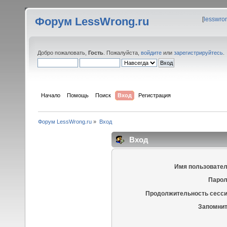
Форум LessWrong.ru
[
lesswro
Добро пожаловать,
Гость
. Пожалуйста,
войдите
или
зарегистрируйтесь
.
Начало
Помощь
Поиск
Вход
Регистрация
Форум LessWrong.ru
»
Вход
Вход
Имя пользовател
Парол
Продолжительность сесси
Запомнит