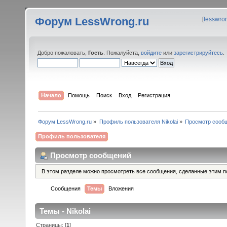
Форум LessWrong.ru
[
lesswro
Добро пожаловать,
Гость
. Пожалуйста,
войдите
или
зарегистрируйтесь
.
Начало
Помощь
Поиск
Вход
Регистрация
Форум LessWrong.ru
»
Профиль пользователя Nikolai
»
Просмотр сооб
Профиль пользователя
Просмотр сообщений
В этом разделе можно просмотреть все сообщения, сделанные этим п
Сообщения
Темы
Вложения
Темы - Nikolai
Страницы: [
1
]