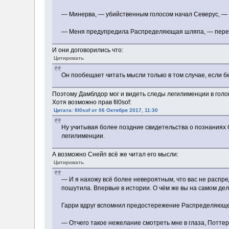
— Минерва, — убийственным голосом начал Северус, 
— Меня предупредила Распределяющая шляпа, — пере
И они договорились что:
Цитировать
Он пообещает читать мысли только в том случае, если б
Поэтому Дамблдор мог и видеть следы легилименции в голо
Хотя возможно прав fil0sof:
Цитата: fil0sof от 06 Октября 2017, 11:30
Ну учитывая более поздние свидетельства о познаниях С
легилименции.
А возможно Снейп всё же читал его мысли:
Цитировать
— И я нахожу всё более невероятным, что вас не распр
пошутила. Впервые в истории. О чём же вы на самом дел
Гарри вдруг вспомнил предостережение Распределяющей
— Отчего такое нежелание смотреть мне в глаза, Потте