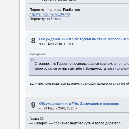
Перевод начали на Fanfics.me
http://fanfics.me/fic106746
Переведено 5 глав.
8
Обсуждение книги
/
Re: Ружья на стене, вопросы и 
«
:
12 Мая 2018, 11:25 »
Цитировать
Странно, что Гарри не воспользовался камнем, и не на
мере остался открытым, ибо у Волдеморта потенциально 
Если воспользоваться камнем, трансфигурация станет не об
9
Обсуждение книги
/
Re: Замечания о переводе
«
:
24 Марта 2018, 11:23 »
Глава 61
— Северус, — произнёс надтреснутым
голос
директор..