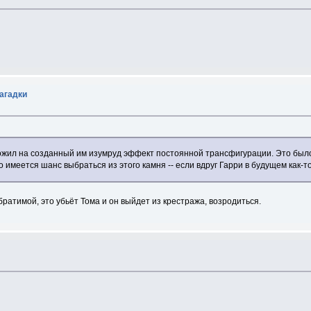
загадки
ложил на созданный им изумруд эффект постоянной трансфигурации. Это было 
имеется шанс выбраться из этого камня -- если вдруг Гарри в будущем как-т
ратимой, это убьёт Тома и он выйдет из крестража, возродиться.