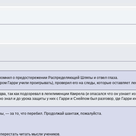
вспомнил о предостережении Распределяющей Шляпы и отвел глаза.
ром Гарри учили проигрывать), проверил его на следы, которые оставляет ле
ва, так как подозревал в легилименции Квирела (и опасался что он узнает из
но знал и до урока защиты у них с Гарри и Снейпом был разговор, где Гарри 
зы, — за то, что перебил. Продолжай шантаж, пожалуйста.
перестать читать мысли учеников.