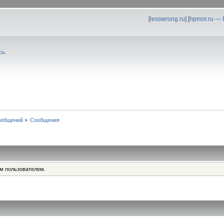
[
lesswrong.ru
] [
hpmor.ru —
сь
.
ообщений
»
Сообщения
им пользователем.