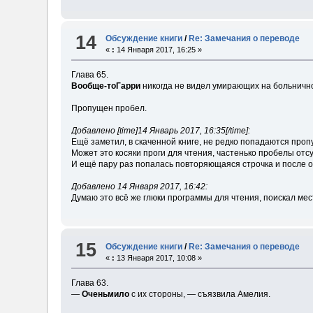
14
Обсуждение книги
/
Re: Замечания о переводе
«
:
14 Января 2017, 16:25 »
Глава 65.
Вообще-тоГарри
никогда не видел умирающих на больнично
Пропущен пробел.
Добавлено [time]14 Январь 2017, 16:35[/time]:
Ещё заметил, в скаченной книге, не редко попадаются пропу
Может это косяки проги для чтения, частенько пробелы отс
И ещё пару раз попалась повторяющаяся строчка и после о
Добавлено 14 Января 2017, 16:42:
Думаю это всё же глюки программы для чтения, поискал мес
15
Обсуждение книги
/
Re: Замечания о переводе
«
:
13 Января 2017, 10:08 »
Глава 63.
—
Оченьмило
с их стороны, — съязвила Амелия.