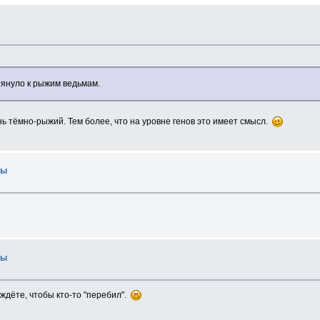
 тянуло к рыжим ведьмам.
нь тёмно-рыжий. Тем более, что на уровне генов это имеет смысл.
лы
лы
 ждёте, чтобы кто-то "перебил".