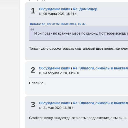
1
Обсуждение книги
/
Re: Дамблдор
«
:
06 Марта 2021, 16:44 »
Цитата: ae_der от 02 Июля 2013, 00:37
И он прав - по крайней мере по канону, Поттеров всегда
Тогда нужно рассматривать каштановый цвет волос, как оче
2
Обсуждение книги
/
Re: Эпилоги, сиквелы и вбокве
«
:
03 Августа 2020, 14:32 »
Спасибо.
3
Обсуждение книги
/
Re: Эпилоги, сиквелы и вбокве
«
:
21 Мая 2020, 13:29 »
Gradient, пишу в надежде, что есть продолжение, а вы лишь