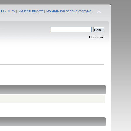
 ГП и МРМ
] [
Умнеем вместе
] [
мобильная версия форума
]
Новости: