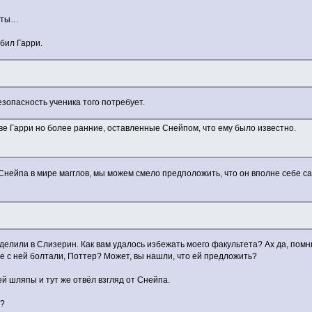
— ты…
бил Гарри.
езопасность ученика того потребует.
ве Гарри но более ранние, оставленные Снейпом, что ему было известно.
нейпа в мире магглов, мы можем смело предположить, что он вполне себе са
еделили в Слизерин. Как вам удалось избежать моего факультета? Ах да, п
е с ней болтали, Поттер? Может, вы нашли, что ей предложить?
 шляпы и тут же отвёл взгляд от Снейпа.
р?