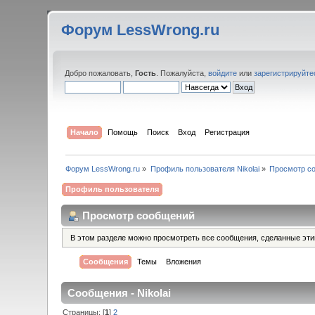
Форум LessWrong.ru
Добро пожаловать,
Гость
. Пожалуйста,
войдите
или
зарегистрируйте
Начало
Помощь
Поиск
Вход
Регистрация
Форум LessWrong.ru
»
Профиль пользователя Nikolai
»
Просмотр с
Профиль пользователя
Просмотр сообщений
В этом разделе можно просмотреть все сообщения, сделанные эт
Сообщения
Темы
Вложения
Сообщения - Nikolai
Страницы: [
1
]
2