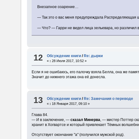
Внезапное озарение…
— Так это о вас меня предупреждала Распределяющая 
— Что? — Гарри не видел лица зельевара, но различил в
12
Обсуждение книги
/
Re: дырки
«
:
28 Июля 2017, 10:52 »
Если я не ошибаюсь, его палочку взяла Белла, она же памя
Значит до нижнего этажа она её донесла.
13
Обсуждение книги
/
Re: Замечания о переводе
«
:
18 Января 2017, 09:10 »
Глава 84.
— И в заключение, —
сказал Минерва
, — мистер Поттер ск
хранит в Хогвартсе и который привлекает Тёмных волшебни
Отсутствует окончание "а" (получился мужской род).