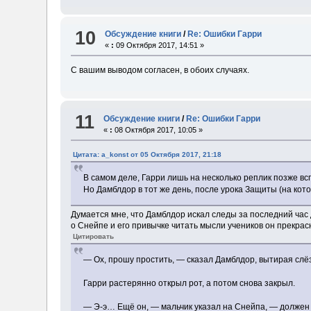
10
Обсуждение книги
/
Re: Ошибки Гарри
«
:
09 Октября 2017, 14:51 »
С вашим выводом согласен, в обоих случаях.
11
Обсуждение книги
/
Re: Ошибки Гарри
«
:
08 Октября 2017, 10:05 »
Цитата: a_konst от 05 Октября 2017, 21:18
В самом деле, Гарри лишь на несколько реплик позже 
Но Дамблдор в тот же день, после урока Защиты (на кото
Думается мне, что Дамблдор искал следы за последний час д
о Снейпе и его привычке читать мысли учеников он прекрас
Цитировать
— Ох, прошу простить, — сказал Дамблдор, вытирая слё
Гарри растерянно открыл рот, а потом снова закрыл.
— Э-э… Ещё он, — мальчик указал на Снейпа, — должен 