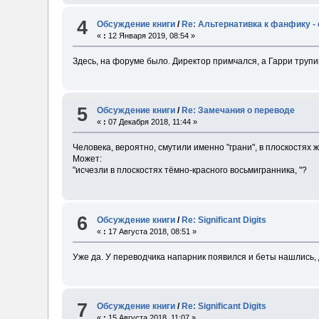
4
Обсуждение книги
/
Re: Альтернативка к фанфику -
«
:
12 Января 2019, 08:54 »
Здесь, на форуме было. Директор примчался, а Гарри трупи
5
Обсуждение книги
/
Re: Замечания о переводе
«
:
07 Декабря 2018, 11:44 »
Человека, вероятно, смутили именно "грани", в плоскостях 
Может:
"исчезли в плоскостях тёмно-красного восьмигранника, "?
6
Обсуждение книги
/
Re: Significant Digits
«
:
17 Августа 2018, 08:51 »
Уже да. У переводчика напарник появился и беты нашлись,
7
Обсуждение книги
/
Re: Significant Digits
«
:
15 Августа 2018, 11:07 »