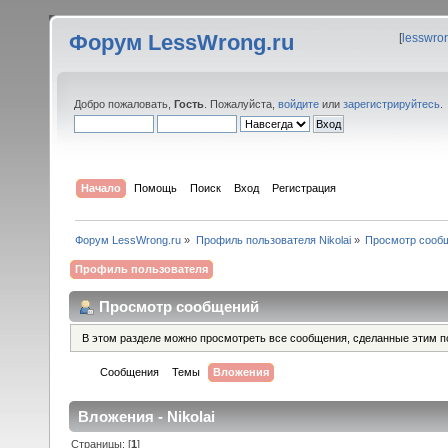
Форум LessWrong.ru
[
lesswro
Добро пожаловать,
Гость
. Пожалуйста,
войдите
или
зарегистрируйтесь
.
Начало
Помощь
Поиск
Вход
Регистрация
Форум LessWrong.ru
»
Профиль пользователя Nikolai
»
Просмотр сооб
Профиль пользователя
Просмотр сообщений
В этом разделе можно просмотреть все сообщения, сделанные этим п
Сообщения
Темы
Вложения
Вложения - Nikolai
Страницы: [
1
]