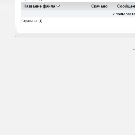
Название файла
Скачано
Сообщен
У пользовате
Страницы: [
1
]
SM