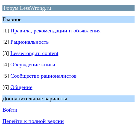
Форум LessWrong.ru
Главное
[1]
Правила, рекомендации и объявления
[2]
Рациональность
[3]
Lesswrong.ru content
[4]
Обсуждение книги
[5]
Сообщество рационалистов
[6]
Общение
Дополнительные варианты
Войти
Перейти к полной версии