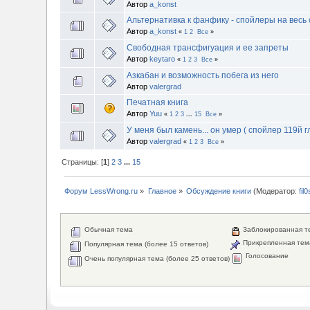
Автор
a_konst
Альтернативка к фанфику - спойлеры на весь 
Автор
a_konst
«
1
2
Все
»
Свободная трансфигуация и ее запреты
Автор
keytaro
«
1
2
3
Все
»
Азкабан и возможность побега из него
Автор
valergrad
Печатная книга
Автор
Yuu
«
1
2
3
...
15
Все
»
У меня был камень... он умер ( спойлер 119й г
Автор
valergrad
«
1
2
3
Все
»
Страницы: [
1
]
2
3
...
15
Форум LessWrong.ru
»
Главное
»
Обсуждение книги
(Модератор:
fil
Обычная тема
Заблокированная т
Прикрепленная тем
Популярная тема (более 15 ответов)
Голосование
Очень популярная тема (более 25 ответов)