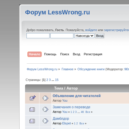
Форум LessWrong.ru
Добро пожаловать,
Гость
. Пожалуйста,
войдите
или
зарегистрируйте
Начало
Помощь
Поиск
Вход
Регистрация
Форум LessWrong.ru
»
Главное
»
Обсуждение книги
(Модератор:
fil
Страницы: [
1
]
2
3
...
15
Тема
/
Автор
Объявление для читателей
Автор
Yuu
Замечания о переводе
Автор
Yuu
«
1
2
3
...
46
Все
»
Дамблдор
Автор
Elspet
«
1
2
Все
»