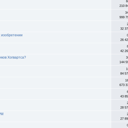
6
210 8
3
999 7
32 3
х изобретении
26 4
42 2
иков Хогвартса?
3
144 5
1
84 5
1
673 3
43 8
28 5
РМ
27 8