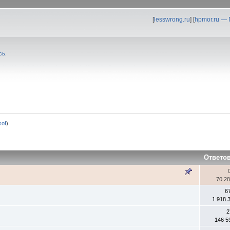
[
lesswrong.ru
] [
hpmor.ru —
сь
.
0sof
)
Ответо
70 2
6
1 918 
2
146 5