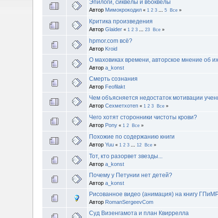
Эпилоги, сиквелы и вбоквелы
Автор
Мимокрокодил
«
1
2
3
...
5
Все
»
Критика произведения
Автор
Glaider
«
1
2
3
...
23
Все
»
hpmor.com всё?
Автор
Kroid
О маховиках времени, авторское мнение об и
Автор
a_konst
Смерть сознания
Автор
Feofilakt
Чем объясняется недостаток мотивации учен
Автор
Сехметхотеп
«
1
2
3
Все
»
Чего хотят сторонники чистоты крови?
Автор
Pony
«
1
2
Все
»
Похожие по содержанию книги
Автор
Yuu
«
1
2
3
...
12
Все
»
Тот, кто разорвет звезды...
Автор
a_konst
Почему у Петунии нет детей?
Автор
a_konst
Рисованное видео (анимация) на книгу ГПиМ
Автор
RomanSergeevCom
Суд Визенгамота и план Квиррелла