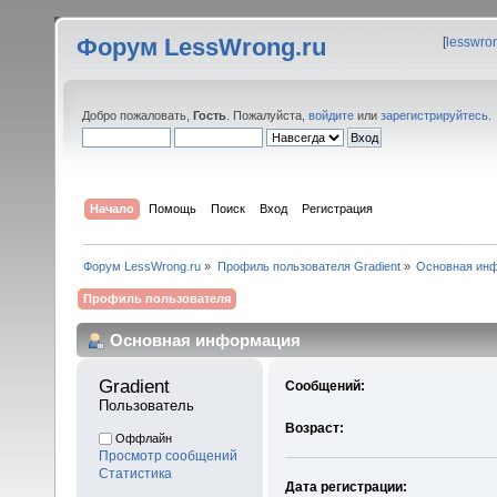
Форум LessWrong.ru
[
lesswro
Добро пожаловать,
Гость
. Пожалуйста,
войдите
или
зарегистрируйтесь
.
Начало
Помощь
Поиск
Вход
Регистрация
Форум LessWrong.ru
»
Профиль пользователя Gradient
»
Основная ин
Профиль пользователя
Основная информация
Gradient 
Сообщений:
Пользователь
Возраст:
Оффлайн
Просмотр сообщений
Статистика
Дата регистрации: