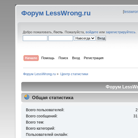
Форум LessWrong.ru
[
lesswro
Добро пожаловать,
Гость
. Пожалуйста,
войдите
или
зарегистрируйтесь
.
Начало
Помощь
Поиск
Вход
Регистрация
Форум LessWrong.ru
»
Центр статистики
Форум LessWro
Общая статистика
Всего пользователей:
2
Всего сообщений:
31
Всего тем:
Всего категорий:
Пользователей онлайн: