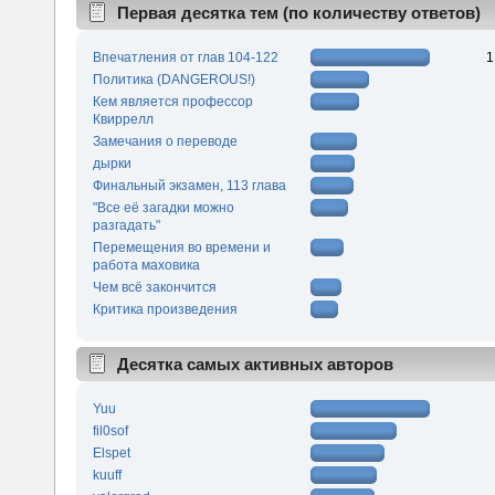
Первая десятка тем (по количеству ответов)
Впечатления от глав 104-122
1
Политика (DANGEROUS!)
Кем является профессор
Квиррелл
Замечания о переводе
дырки
Финальный экзамен, 113 глава
"Все её загадки можно
разгадать"
Перемещения во времени и
работа маховика
Чем всё закончится
Критика произведения
Десятка самых активных авторов
Yuu
fil0sof
Elspet
kuuff