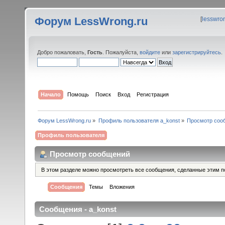
Форум LessWrong.ru
[
lesswro
Добро пожаловать,
Гость
. Пожалуйста,
войдите
или
зарегистрируйтесь
.
Начало
Помощь
Поиск
Вход
Регистрация
Форум LessWrong.ru
»
Профиль пользователя a_konst
»
Просмотр соо
Профиль пользователя
Просмотр сообщений
В этом разделе можно просмотреть все сообщения, сделанные этим п
Сообщения
Темы
Вложения
Сообщения - a_konst