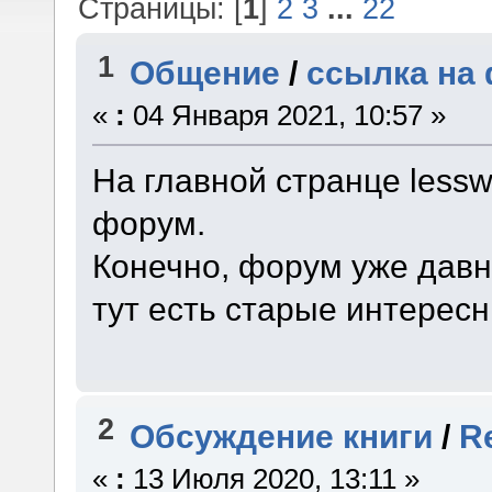
Страницы: [
1
]
2
3
...
22
1
Общение
/
ссылка на 
«
:
04 Января 2021, 10:57 »
На главной странце lessw
форум.
Конечно, форум уже давно
тут есть старые интерес
2
Обсуждение книги
/
R
«
:
13 Июля 2020, 13:11 »