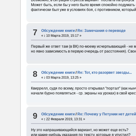
Может быть, если бы у него было время спокойно подумать
фактически был уже в условиях боя, с противником, который
7
Обсуждение книги
/
Re: Замечания о переводе
«
:
10 Марта 2019, 15:17 »
Первый же ответ там (в ВК) по-моему исчерпывающий - не
но явно зависимость в первую очередь от расстояния). Сво
8
Обсуждение книги
/
Re: Тот, кто разорвет звезды...
«
:
03 Марта 2019, 13:25 »
Квиррелл, судя по всему, просто открывал "портал" (как н
начали бурно появляться - ср. экраны на уроках) в свой кр
9
Обсуждение книги
/
Re: Почему у Петунии нет дете
«
:
22 Февраля 2019, 13:31 »
Ну это напрашивающийся вариант, но может еще есть?
или какие-нибудь указания по тексту, которые я упустил?