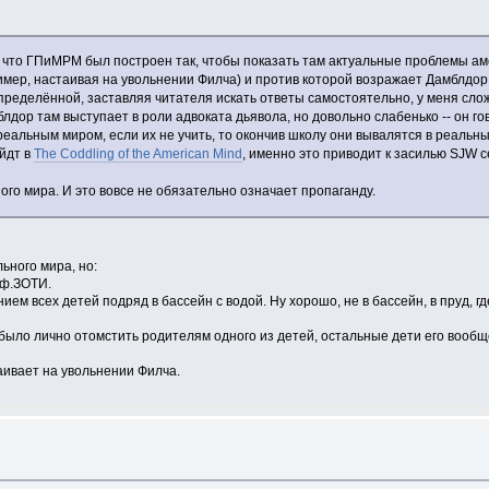
ду, что ГПиМРМ был построен так, чтобы показать там актуальные проблемы 
мер, настаивая на увольнении Филча) и против которой возражает Дамблдор. 
еделённой, заставляя читателя искать ответы самостоятельно, у меня сложи
дор там выступает в роли адвоката дьявола, но довольно слабенько -- он го
 реальным миром, если их не учить, то окончив школу они вывалятся в реаль
йдт в
The Coddling of the American Mind
, именно это приводит к засилью SJW с
го мира. И это вовсе не обязательно означает пропаганду.
ьного мира, но:
оф.ЗОТИ.
нием всех детей подряд в бассейн с водой. Ну хорошо, не в бассейн, в пруд, 
ю было лично отомстить родителям одного из детей, остальные дети его вообщ
таивает на увольнении Филча.