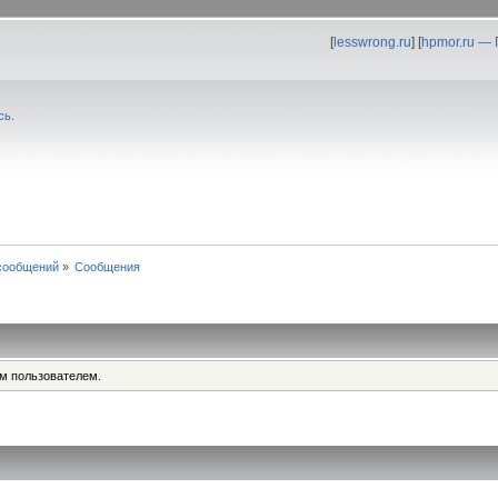
[
lesswrong.ru
] [
hpmor.ru —
сь
.
сообщений
»
Сообщения
им пользователем.