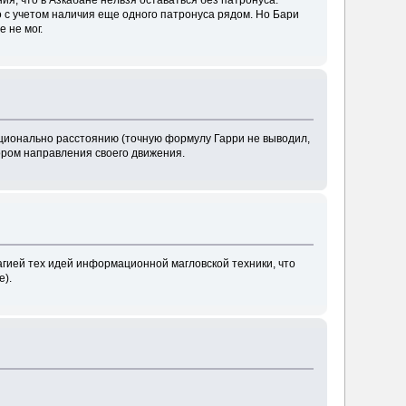
о с учетом наличия еще одного патронуса рядом. Но Бари
 не мог.
оционально расстоянию (точную формулу Гарри не выводил,
бором направления своего движения.
магией тех идей информационной магловской техники, что
е).