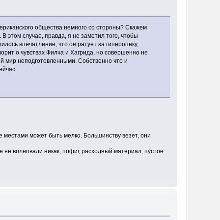
американского общества немного со стороны? Скажем
В этом случае, правда, я не заметил того, чтобы
лось впечатление, что он ратует за гиперопеку,
ворит о чувствах Филча и Хагрида, но совершенно не
ный мир неподготовленными. Собственно что и
ейчас.
где местами может быть мелко. Большинству везет, они
е не волновали никак, пофиг, расходный материал, пустое