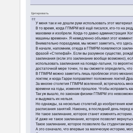
Цитировать
У меня так и не дошли руки использовать этот материал 
В то время, когда ГПМРМ всё ещё писался, кто-то на ред
маховики и изобрели. Когда-то давно администрация Хо
машины времени». Я немедленно объявил этот коммент
Внимательно пораздумав, мы может заметить, что здесь 
В начале, напомним, откуда в ГПМРМ появляются закли
фразой «Степефай». Если вы разумное существо, рождё
заклинания (если это заклинание вообще возможно), есл
использовать заклинания на псевдо-латыни, то вероятно
достаточной мере точен, то вы сможете определить, что 
В ГПМРМ можно заметить лишь проблески этого механизм
локтям; и когда Гарри поправляет положение локтей Дра
За многие столетия ГПМРМ вселенной, встречалось мног
времени на годы, изменяя прошлое. Чтобы исправить ка
Так уж вышло, по законам физики ГПМРМ это невозможно.
и выдумать их нельзя.
Но однажды, за несколько столетий до изобретения ко
расписания занятий. Наконец, в последний день перед 
Не такое заклинание, которое станет изменять историю.
И даже не такое заклинание, которое позволит вернутьс
Такое заклинание, которое позволило бы студентам верн
А это означало, что впервые за магическую историю, м