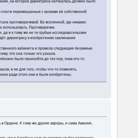
ание, на которое директриса наткнулась должно было
ки плоти перемешанные с кусками её собственной
тала противоречивой. Во вселенной, где никаких
о использовать. Противоречие.
 да и к тому же не те грубые исследовательские
едёт директрису к изобретению заклинания
обственного кабинета и провела следующие безумные
ему, что она только что узнала.
обязано было произойти до тех пор, пока кто-то
сов, и не для того, чтобы что-то поменять.
менно ради этого они и были изобретены.
ь в Ордене. К тому же другие авроры, и сама Амалия,
ия, что в Азкабане нельзя оставаться без патронуса.