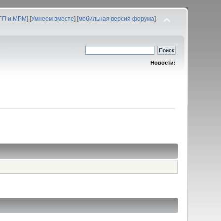
 ГП и МРМ
] [
Умнеем вместе
] [
мобильная версия форума
]
Новости: