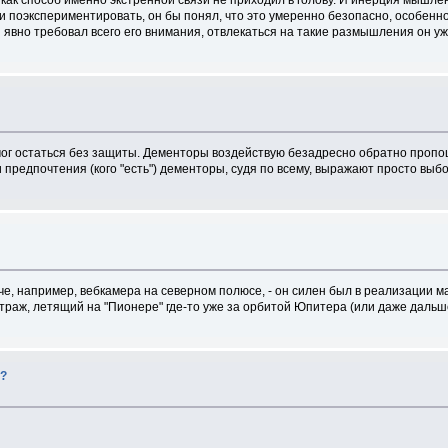
 и поэкспериментировать, он бы понял, что это умеренно безопасно, особенн
 явно требовал всего его внимания, отвлекаться на такие размышления он уже
 мог остаться без защиты. Дементоры воздействую безадресно обратно проп
и предпочтения (кого "есть") дементоры, судя по всему, выражают просто вы
ынче, например, вебкамера на северном полюсе, - он силен был в реализации 
естраж, летящий на "Пионере" где-то уже за орбитой Юпитера (или даже дальш
й?