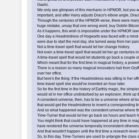
Gaelic.
We only see glimpses of this mechanic in HPMOR, but you will
important; and after Harry adjusts Draco's elbow angle, Draco i
Through the centuries of the HPMOR-verse, there were many wi
huge mistake, unsay that one wrong word, buy Goblin Bitcoin
As it happens, this wish is impossible under the HPMOR laws o
One day a Headmistress of Hogwarts was faced with a mind-bo
were due to start the next day, she turned away from her parc
Not a time-travel spell that would let her change history.
Not even a time-travel spell that would let her go centuries i
A time-travel spell that would let students go back a couple 
Which meant that for the first time in magical history, a powerfu
There is a reason so many magical innovators hail from Gryff
over her office.
But here's the thing: If the Headmistress was sitting in her o
time-travel spell she would've invented an hour later.
So for the first time in the history of Earthly magic, the sim
would sit in her office undisturbed by an explosion, think up the
A consistent universe, then, has to be a universe where at lea
that would get the Headmistress to invent a corresponding time
And so what happened was the consistent universe where the He
Time-Turner that would let her go back six hours and teach he
You might think that could have happened at any time in magical
have rendered the universe temporally inconsistent otherwis
And that wouldn't happen until the first time a research-level
So, to this day, Time-Turners are used to untangle the class s