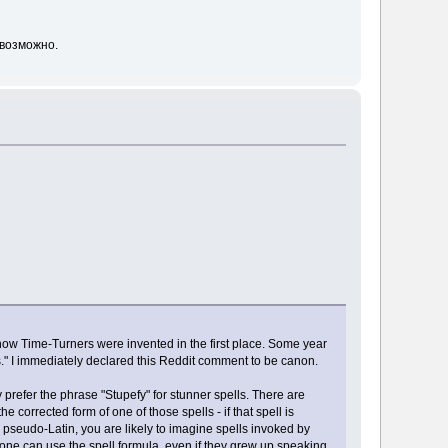
евозможно.
ow Time-Turners were invented in the first place. Some year
s." I immediately declared this Reddit comment to be canon.
prefer the phrase "Stupefy" for stunner spells. There are
 corrected form of one of those spells - if that spell is
pseudo-Latin, you are likely to imagine spells invoked by
nyone can use the spell formula, even if they grew up speaking