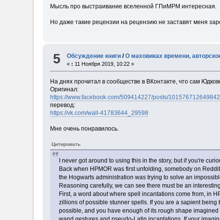
Мысль про выстраивание вселенной ГПиМРМ интересная.
Но даже такие рецензии на рецензию не заставят меня зар
5
Обсуждение книги
/
О маховиках времени, авторско
«
:
11 Ноября 2019, 10:22 »
На днях прочитал в сообществе в ВКонтакте, что сам Юдков
Оригинал:
https://www.facebook.com/509414227/posts/101576712649842
перевод:
https://vk.com/wall-41783644_29598
Мне очень понравилось.
Цитировать
I never got around to using this in the story, but if you're cu
Back when HPMOR was first unfolding, somebody on Reddit su
the Hogwarts administration was trying to solve an impossibl
Reasoning carefully, we can see there must be an interesting b
First, a word about where spell incantations come from, in H
zillions of possible stunner spells. If you are a sapient being
possible, and you have enough of its rough shape imagined in
wand gestures and pseudo-Latin incantations. If your imaginat