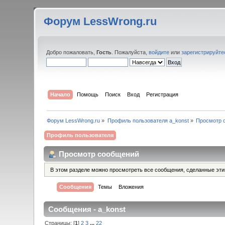
Форум LessWrong.ru
Добро пожаловать,
Гость
. Пожалуйста,
войдите
или
зарегистрируйте
Начало
Помощь
Поиск
Вход
Регистрация
Форум LessWrong.ru
»
Профиль пользователя a_konst
»
Просмотр 
Профиль пользователя
Просмотр сообщений
В этом разделе можно просмотреть все сообщения, сделанные эт
Сообщения
Темы
Вложения
Сообщения - a_konst
Страницы: [
1
]
2
3
...
22