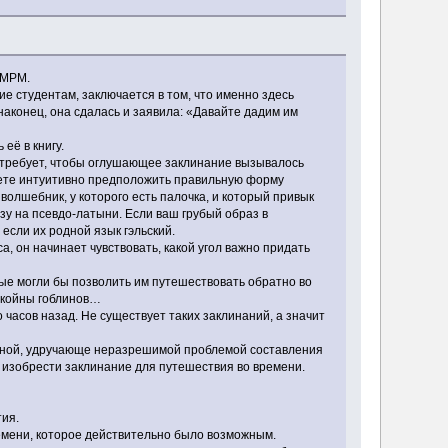
ПМРМ.
ие студентам, заключается в том, что именно здесь
аконец, она сдалась и заявила: «Давайте дадим им
её в книгу.
 требует, чтобы оглушающее заклинание вызывалось
жете интуитивно предположить правильную форму
олшебник, у которого есть палочка, и который привык
зу на псевдо-латыни. Если ваш грубый образ в
 если их родной язык гэльский.
 он начинает чувствовать, какой угол важно придать
ые могли бы позволить им путешествовать обратно во
иткойны гоблинов…
часов назад. Не существует таких заклинаний, а значит
ожной, удручающе неразрешимой проблемой составления
 изобрести заклинание для путешествия во времени.
тия.
ремени, которое действительно было возможным.