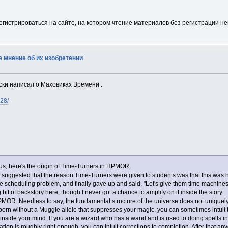
егистрироваться на сайте, на котором чтение материалов без регистрации н
е мнение об их изобретении
ски написал о Маховиках Времени .
28/
rious, here's the origin of Time-Turners in HPMOR.
ggested that the reason Time-Turners were given to students was that this was h
e scheduling problem, and finally gave up and said, "Let's give them time machine
it of backstory here, though I never got a chance to amplify on it inside the story.
PMOR. Needless to say, the fundamental structure of the universe does not uniquely 
 born without a Muggle allele that suppresses your magic, you can sometimes intuit the
side your mind. If you are a wizard who has a wand and is used to doing spells in 
ion is roughly right enough, you can intuit corrections to completion. After that a