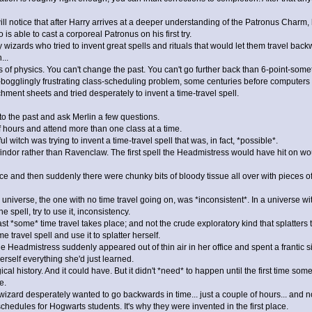
 notice that after Harry arrives at a deeper understanding of the Patronus Charm, 
s able to cast a corporeal Patronus on his first try.
zards who tried to invent great spells and rituals that would let them travel back
...
f physics. You can't change the past. You can't go further back than 6-point-somethin
gglingly frustrating class-scheduling problem, some centuries before computers wer
hment sheets and tried desperately to invent a time-travel spell.
nto the past and ask Merlin a few questions.
of hours and attend more than one class at a time.
l witch was trying to invent a time-travel spell that was, in fact, *possible*.
indor rather than Ravenclaw. The first spell the Headmistress would have hit on wou
ffice and then suddenly there were chunky bits of bloody tissue all over with pieces 
pler universe, the one with no time travel going on, was *inconsistent*. In a universe
 spell, try to use it, inconsistency.
st *some* time travel takes place; and not the crude exploratory kind that splatters t
 travel spell and use it to splatter herself.
admistress suddenly appeared out of thin air in her office and spent a frantic six 
rself everything she'd just learned.
 history. And it could have. But it didn't *need* to happen until the first time someb
e.
 wizard desperately wanted to go backwards in time... just a couple of hours... and n
chedules for Hogwarts students. It's why they were invented in the first place.