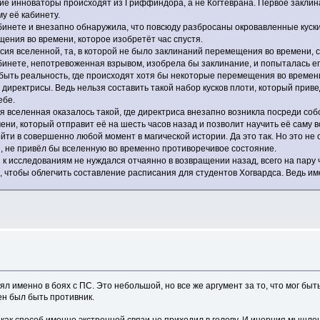
ие инноваторы происходят из Гриффиндора, а не Когтеврана. Первое заклин
му её кабинету.
кабинете и внезапно обнаружила, что повсюду разбросаны окровавленные кус
ения во времени, которое изобретёт час спустя.
сия вселенной, та, в которой не было заклинаний перемещения во времени, с
инете, непотревоженная взрывом, изобрела бы заклинание, и попыталась ег
ыть реальность, где происходят хотя бы некоторые перемещения во времени,
директрисы. Ведь нельзя составить такой набор кусков плоти, который прив
ебе.
ая вселенная оказалось такой, где директриса внезапно возникла посреди с
ени, который отправит её на шесть часов назад и позволит научить её саму вс
ти в совершенно любой момент в магической истории. Да это так. Но это не 
, не привёл бы вселенную во временно противоречивое состояние.
 исследованиям не нуждался отчаянно в возвращении назад, всего на пару ча
я, чтобы облегчить составление расписания для студентов Хогвардса. Ведь и
ял именно в боях с ПС. Это небольшой, но все же аргумент за то, что мог быт
ен был быть противник.
 как способ именно экстренной связи не приходил в голову. И инерция мышлен