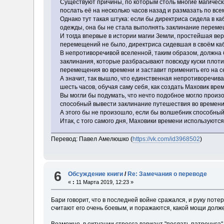
Существуют причины, по которым столь многие магическ
послать её на несколько часов назад и размазать по все
Однако тут такая штука: если бы директриса сидела в 
одежды, она бы не стала выполнять заклинание перемещ
И тогда впервые в истории магии Земли, простейшая вер
перемещений не было, директриса сидевшая в своём каб
В непротиворечивой вселенной, таким образом, должна б
заклинания, которые разбрасывают повсюду куски плоти 
перемещения во времени и заставит применить его на с
А значит, так вышло, что единственная непротиворечив
шесть часов, обучая саму себя, как создать Маховик врем
Вы могли бы подумать, что нечто подобное могло произой
способный вывести заклинание путешествия во времени
А этого бы не произошло, если бы волшебник способный к
Итак, с того самого дня, Маховики времени используютс
Перевод: Павел Амелюшко (
https://vk.com/id3968502
)
6
Обсуждение книги
/
Re: Замечания о переводе
«
:
11 Марта 2019, 12:23 »
Бари говорит, что в последней войне сражался, и руку потер
считают его очень боевым, и поражаются, какой мощи долж
Возможно, в ситуации стресса вариант "послать патронуса"