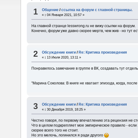
1
Общение
/
ссылка на форум с главной страницы.
«
:
04 Января 2021, 10:57 »
На главной странце lesswrong.ru не вижу ссылки на форум.
Конечно, форум уже давно скорее мертв, чем жив - но тут 
2
Обсуждение книги
/
Re: Критика произведения
«
:
13 Июля 2020, 13:11 »
Понравилось замечание в группе в ВК, создавать тут отдель
"Марина Соколова: В книге не хватает эпизода, когда, посл
3
Обсуждение книги
/
Re: Критика произведения
«
:
30 Декабря 2019, 18:25 »
Честно говоря, по первому впечатлению эта рецензия не с
Что в целом подкрепляет мое эмпирическое правило - если 
скорее всего того не стоит.
Но это мелочь, логинился я ради другого