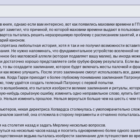
в книге, однако если вам интересно, вот как появились маховики времени в Г
дит заметил, что причиной, по которой маховики времени выдают в пользован
гвартса пыталась решить неразрешимую проблему с расписанием занятий, и н
арий каноном.
спрятана любопытная история, хотя я так и не получил возможности вставить 
нания. Не нужно напоминать, что фундаментальное устройство вселенной не
нное без магловской аллели (которая подавляет вашу магию), вы иногда мо
и достаточно хорошо представляете себе грубую форму результата. Если вы в
, то вы создадите заклинание, которое будет включать жесты палочкой и фра
и как можно улучшить. После этого заклинание смогут использовать все, даже
а. Когда Гарри приходит к более глубокому пониманию заклинания Патронуса,
ко, тому удаётся создать телесный Патронус с первой попытки.
о волшебников, кто пытался изобрести великие заклинания и ритуалы, котор
кую-нибудь серьёзную ошибку, изменить одно неправильное слово, купить б
 Нельзя изменить прошлое. Нельзя вернуться больше чем на шесть с чем-то 
мпьютеров, некая директриса Хогвардса столкнулась с умопомрачительно сл
началом занятий, она отложила в сторону пергаменты и отчаянно попыталась
я на столетия назад и задать Мерлину несколько вопросов.
уться на несколько часов назад и посетить одновременно более одного заня
огущественная ведьма пыталась изобрести заклинание для путешествия во в