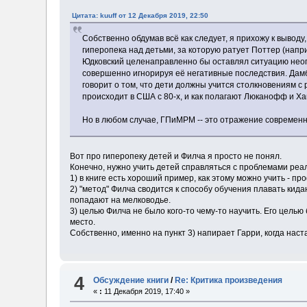
Цитата: kuuff от 12 Декабря 2019, 22:50
Собственно обдумав всё как следует, я прихожу к выво
гиперопека над детьми, за которую ратует Поттер (напри
Юдковский целенаправленно бы оставлял ситуацию неопр
совершенно игнорируя её негативные последствия. Дамбл
говорит о том, что дети должны учится столкновениям с
происходит в США с 80-х, и как полагают Люканофф и Ха
Но в любом случае, ГПиМРМ -- это отражение современно
Вот про гиперопеку детей и Филча я просто не понял.
Конечно, нужно учить детей справляться с проблемами реал
1) в книге есть хороший пример, как этому можно учить - пр
2) "метод" Филча сводится к способу обучения плавать кида
попадают на мелководье.
3) целью Филча не было кого-то чему-то научить. Его цель
место.
Собственно, именно на пункт 3) напирает Гарри, когда нас
4
Обсуждение книги
/
Re: Критика произведения
«
:
11 Декабря 2019, 17:40 »