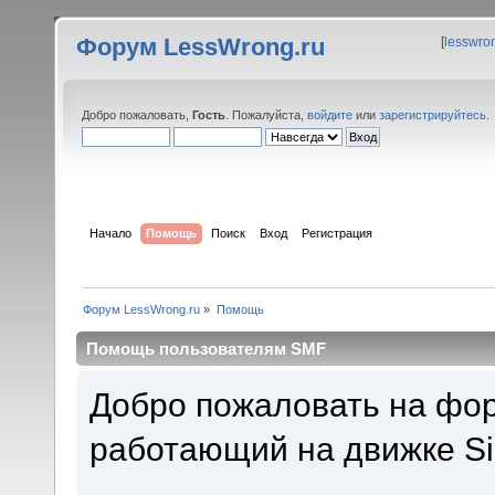
Форум LessWrong.ru
[
lesswro
Добро пожаловать,
Гость
. Пожалуйста,
войдите
или
зарегистрируйтесь
.
Начало
Помощь
Поиск
Вход
Регистрация
Форум LessWrong.ru
»
Помощь
Помощь пользователям SMF
Добро пожаловать на фор
работающий на движке Si