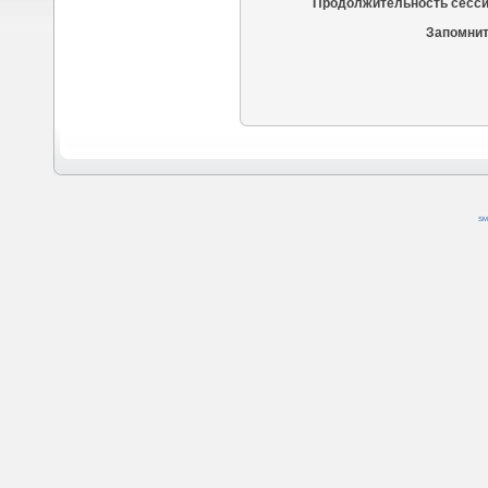
Продолжительность сесси
Запомнит
SM