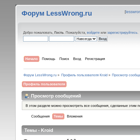
Форум LessWrong.ru
[
lesswro
Добро пожаловать,
Гость
. Пожалуйста,
войдите
или
зарегистрируйтесь
.
Начало
Помощь
Поиск
Вход
Регистрация
Форум LessWrong.ru
»
Профиль пользователя Kroid
»
Просмотр сообщ
Профиль пользователя
Просмотр сообщений
В этом разделе можно просмотреть все сообщения, сделанные этим п
Сообщения
Темы
Вложения
Темы - Kroid