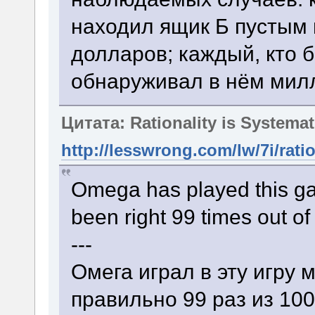
находил ящик Б пустым 
долларов; каждый, кто б
обнаруживал в нём мил
Цитата: Rationality is Systema
http://lesswrong.com/lw/7i/rati
Omega has played this g
been right 99 times out of
---
Омега играл в эту игру 
правильно 99 раз из 100