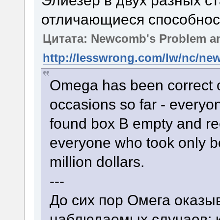
Элиезер в двух разных с
отличающиеся способнос
Цитата: Newcomb's Problem and
http://lesswrong.com/lw/nc/ne
Omega has been correct 
occasions so far - every
found box B empty and rec
everyone who took only b
million dollars.
---
До сих пор Омега оказы
наблюдаемых случаев: к