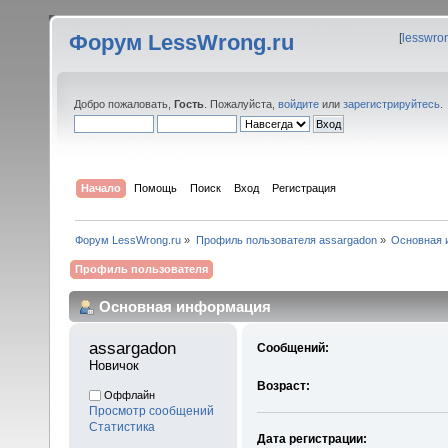
Форум LessWrong.ru
[
lesswro
Добро пожаловать,
Гость
. Пожалуйста,
войдите
или
зарегистрируйтесь
.
Начало
Помощь
Поиск
Вход
Регистрация
Форум LessWrong.ru
»
Профиль пользователя assargadon
»
Основная 
Профиль пользователя
Основная информация
assargadon 
Сообщений:
Новичок
Возраст:
Оффлайн
Просмотр сообщений
Статистика
Дата регистрации: