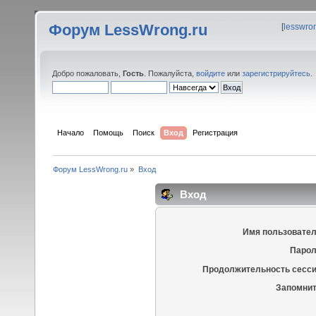
Форум LessWrong.ru
[
lesswro
Добро пожаловать,
Гость
. Пожалуйста,
войдите
или
зарегистрируйтесь
.
Начало
Помощь
Поиск
Вход
Регистрация
Форум LessWrong.ru
»
Вход
Вход
Имя пользовател
Парол
Продолжительность сесси
Запомнит